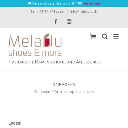
Zum
🚚 Versandkostenfrei ab CHF 100
Verwerfen
Inhalt
Tel. +41 41 7418585
|
info@melablu.ch
springen
Facebook
Instagram
Italienische Damenschuhe und Accessoires
sneakers
Startseite
Onlineshop
sneakers
Grösse
