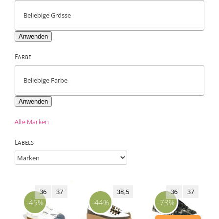
Anwenden
Farbe

Anwenden
Alle Marken
Labels
36
37
38,5
36
37
-45%
-44%
-73%