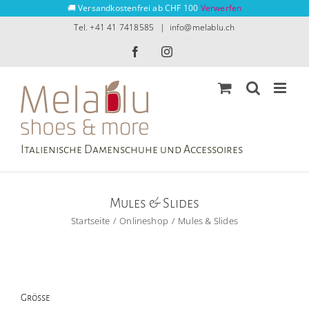
Zum
🚚 Versandkostenfrei ab CHF 100
Verwerfen
Inhalt
Tel. +41 41 7418585
|
info@melablu.ch
springen
Facebook
Instagram
Italienische Damenschuhe und Accessoires
Mules & Slides
Startseite
Onlineshop
Mules & Slides
Grösse
