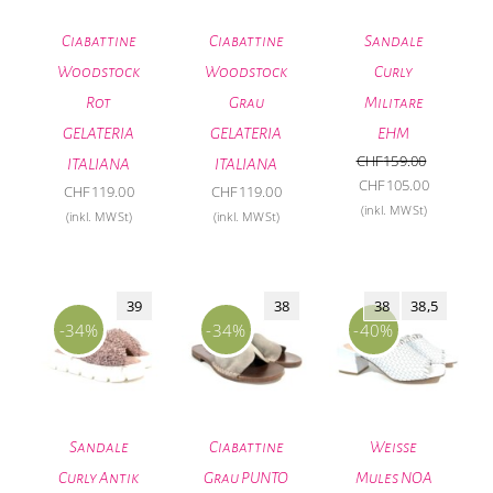
Ciabattine
Ciabattine
Sandale
Woodstock
Woodstock
Curly
Rot
Grau
Militare
GELATERIA
GELATERIA
EHM
CHF
159.00
ITALIANA
ITALIANA
Ursprünglicher
Aktueller
CHF
105.00
CHF
119.00
CHF
119.00
Preis
Preis
(inkl. MWSt)
(inkl. MWSt)
(inkl. MWSt)
war:
ist:
CHF159.00
CHF105.0
39
38
38
38,5
-34%
-34%
-40%
Sandale
Ciabattine
Weisse
Curly Antik
Grau PUNTO
Mules NOA