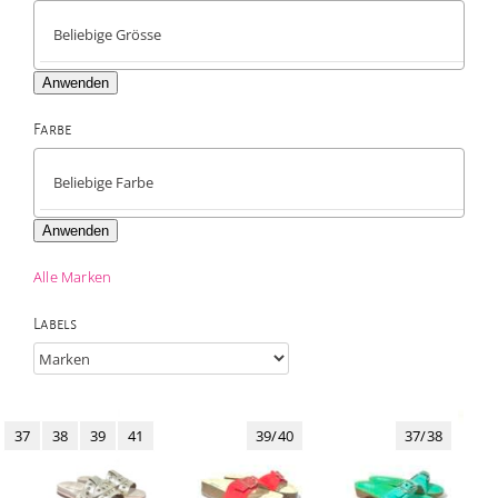
Anwenden
Farbe

Anwenden
Alle Marken
Labels
37
38
39
41
39/40
37/38