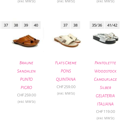
(inkl. MWSt)
(inkl. MWSt)
(inkl. MWSt)
37
38
39
40
37
38
35/36
41/42
Braune
Flats Creme
Pantolette
Sandalen
PONS
Woodstock
PUNTO
QUINTANA
Camouflage
CHF
259.00
PIGRO
Silber
(inkl. MWSt)
CHF
259.00
GELATERIA
(inkl. MWSt)
ITALIANA
CHF
119.00
(inkl. MWSt)