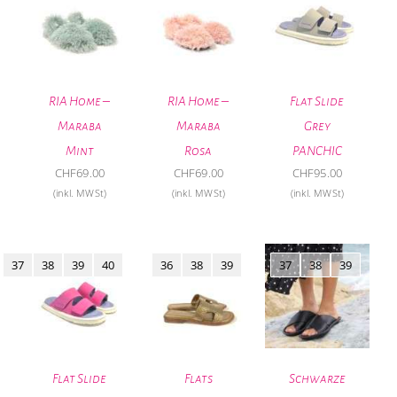
RIA Home –
RIA Home –
Flat Slide
Maraba
Maraba
Grey
Mint
Rosa
PANCHIC
CHF
69.00
CHF
69.00
CHF
95.00
(inkl. MWSt)
(inkl. MWSt)
(inkl. MWSt)
37
38
39
40
36
38
39
37
38
39
Flat Slide
Flats
Schwarze