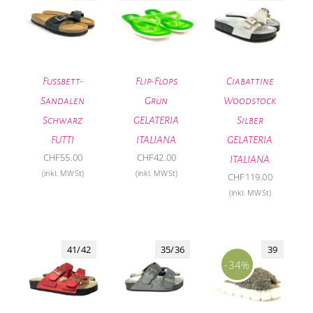
Fussbett-
Flip-Flops
Ciabattine
Sandalen
Grün
Woodstock
Schwarz
GELATERIA
Silber
FUTTI
ITALIANA
GELATERIA
CHF
55.00
CHF
42.00
ITALIANA
(inkl. MWSt)
(inkl. MWSt)
CHF
119.00
(inkl. MWSt)
41/42
35/36
39
-34%