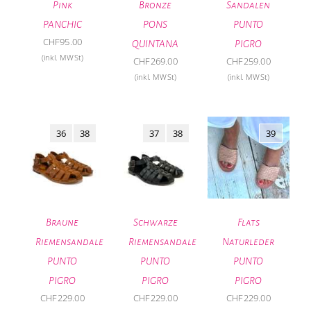
Pink
Bronze
Sandalen
PANCHIC
PONS
PUNTO
CHF
95.00
QUINTANA
PIGRO
(inkl. MWSt)
CHF
269.00
CHF
259.00
(inkl. MWSt)
(inkl. MWSt)
36
38
37
38
39
Braune
Schwarze
Flats
Riemensandale
Riemensandale
Naturleder
PUNTO
PUNTO
PUNTO
PIGRO
PIGRO
PIGRO
CHF
229.00
CHF
229.00
CHF
229.00