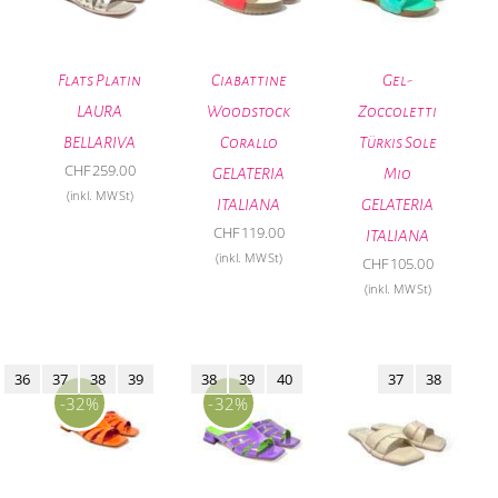
Flats Platin
Ciabattine
Gel-
LAURA
Woodstock
Zoccoletti
BELLARIVA
Corallo
Türkis Sole
CHF
259.00
GELATERIA
Mio
(inkl. MWSt)
ITALIANA
GELATERIA
CHF
119.00
ITALIANA
(inkl. MWSt)
CHF
105.00
(inkl. MWSt)
36
37
38
39
38
39
40
37
38
-32%
-32%