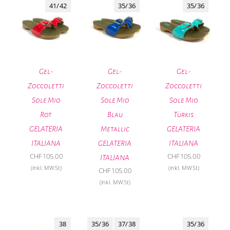
41/42
35/36
35/36
Gel-
Gel-
Gel-
Zoccoletti
Zoccoletti
Zoccoletti
Sole Mio
Sole Mio
Sole Mio
Rot
Blau
Türkis
GELATERIA
Metallic
GELATERIA
ITALIANA
GELATERIA
ITALIANA
CHF
105.00
CHF
105.00
ITALIANA
(inkl. MWSt)
(inkl. MWSt)
CHF
105.00
(inkl. MWSt)
38
35/36
37/38
35/36