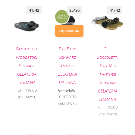
41/42
35/36
41/42
-69%
LIQUIDATION
Pantolette
Flip-Flops
Gel-
Woodstock
Schwarz
Zoccoletti
Schwarz
Lammfell
Sole Mio
GELATERIA
GELATERIA
Panther
ITALIANA
ITALIANA
Schwarz
CHF
119.00
CHF
64.00
GELATERIA
Ursprünglicher
Aktueller
CHF
20.00
(inkl. MWSt)
ITALIANA
Preis
Preis
(inkl. MWSt)
CHF
105.00
war:
ist:
(inkl. MWSt)
CHF64.00
CHF20.00.