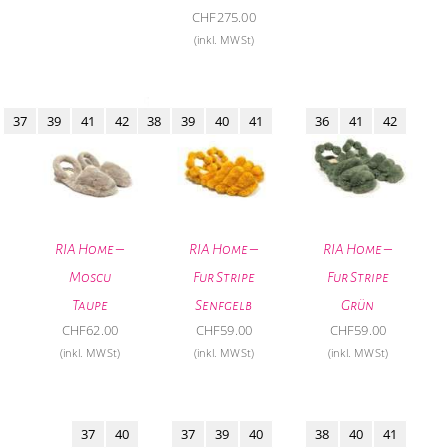
CHF
275.00
(inkl. MWSt)
37
39
41
42
38
39
40
41
36
41
42
RIA Home –
RIA Home –
RIA Home –
Moscu
Fur Stripe
Fur Stripe
Taupe
Senfgelb
Grün
CHF
62.00
CHF
59.00
CHF
59.00
(inkl. MWSt)
(inkl. MWSt)
(inkl. MWSt)
37
40
37
39
40
38
40
41