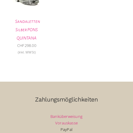
Sandaletten
Silber PONS
QUINTANA
CHF
298.00
(inkl. MWSt)
Zahlungsmöglichkeiten
Banküberweisung
Vorauskasse
PayPal