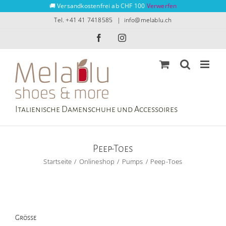
Zum
🚚 Versandkostenfrei ab CHF 100
Verwerfen
Inhalt
Tel. +41 41 7418585
|
info@melablu.ch
springen
Facebook
Instagram
Italienische Damenschuhe und Accessoires
Peep-Toes
Startseite
Onlineshop
Pumps
Peep-Toes
Grösse
