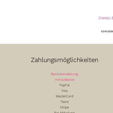
Chanel-B
CHF
259
Zahlungsmöglichkeiten
Banküberweisung
Vorauskasse
PayPal
Visa
MasterCard
Twint
Stripe
Bei Abholung