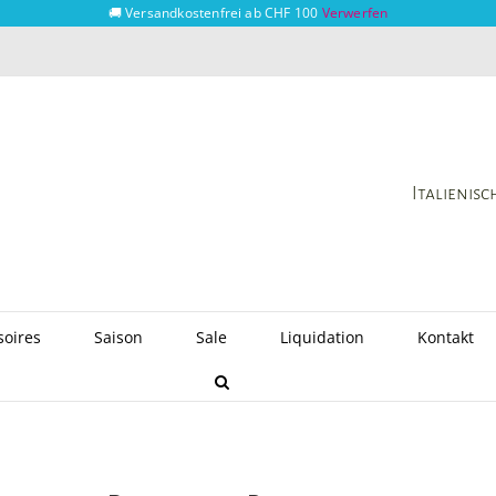
🚚 Versandkostenfrei ab CHF 100
Verwerfen
Italienis
soires
Saison
Sale
Liquidation
Kontakt