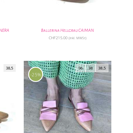
ANERA
Ballerina Hellgrau CAIMAN
CHF
215.00
(inkl. MWSt)
38,5
36
38
38,5
-25%