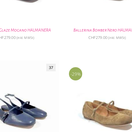
 Glaze Mogano HALMANERA
Ballerina Bomber Nero HALM
HF
279.00
CHF
279.00
(inkl. MWSt)
(inkl. MWSt)
37
-29%