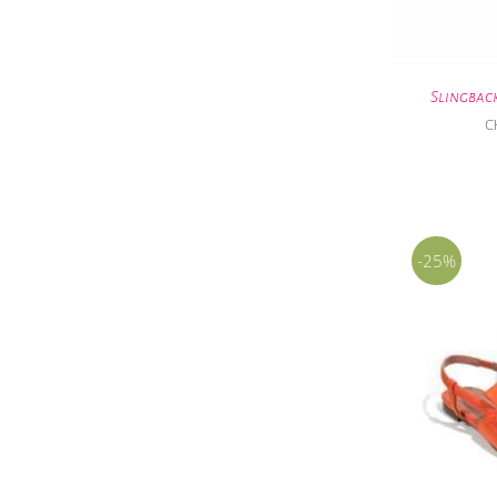
Slingbac
C
-25%