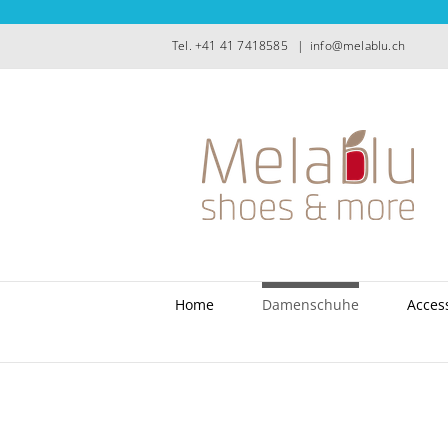
Zum
Inhalt
Tel. +41 41 7418585
|
info@melablu.ch
springen
Home
Damenschuhe
Acces