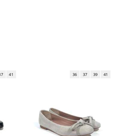
37
41
36
37
39
41