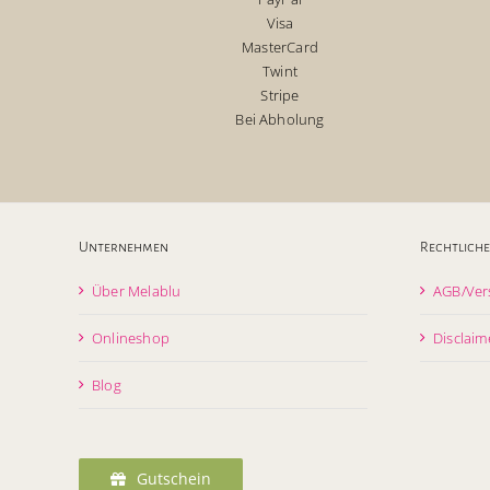
Visa
MasterCard
Twint
Stripe
Bei Abholung
Unternehmen
Rechtliche
Über Melablu
AGB/Ver
Onlineshop
Disclaim
Blog
Gutschein