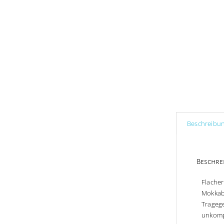
Beschreibu
Beschre
Flacher
Mokkab
Tragege
unkompl