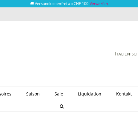
🚚 Versandkostenfrei ab CHF 100
Verwerfen
Italienis
soires
Saison
Sale
Liquidation
Kontakt