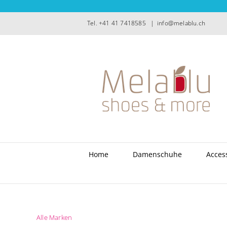
Zum
Inhalt
Tel. +41 41 7418585
|
info@melablu.ch
springen
Home
Damenschuhe
Acces
Alle Marken