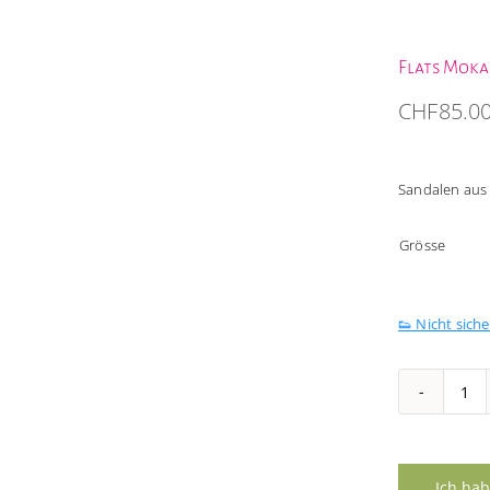
Flats Moka
CHF
85.0
Sandalen aus 
Grösse
👟 Nicht sich
Flat
Mo
RIA
Me