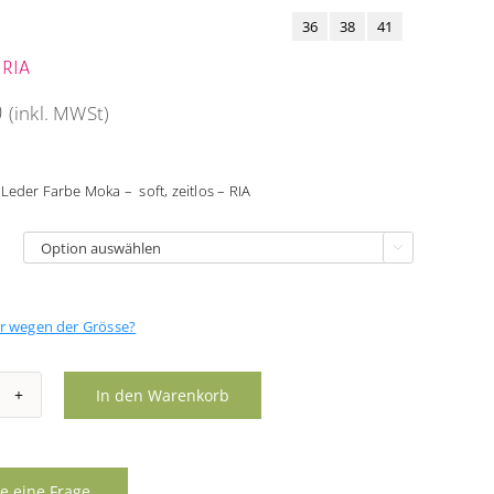
36
38
41
 RIA
0
(inkl. MWSt)
Leder Farbe Moka – soft, zeitlos – RIA

er wegen der Grösse?
In den Warenkorb
s
ka
nge