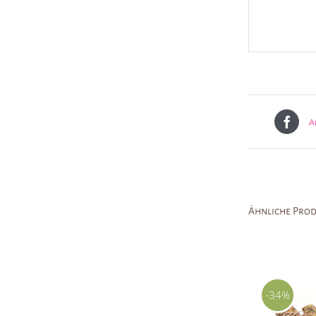
A
Ähnliche Pro
-34%