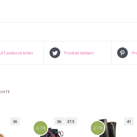
uf Facebook teilen
Produkt twittern
Pr
dukte
36
36
37,5
41
-67%
-21%