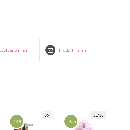
odukt anpinnen
Produkt mailen
36
35/36
-44%
-69%