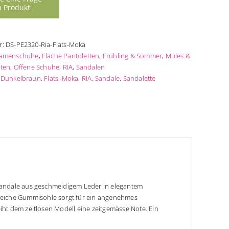
r:
DS-PE2320-Ria-Flats-Moka
amenschuhe
,
Flache Pantoletten
,
Frühling & Sommer
,
Mules &
ten
,
Offene Schuhe
,
RIA
,
Sandalen
:
Dunkelbraun
,
Flats
,
Moka
,
RIA
,
Sandale
,
Sandalette
 Sandale aus geschmeidigem Leder in elegantem
weiche Gummisohle sorgt für ein angenehmes
iht dem zeitlosen Modell eine zeitgemässe Note. Ein