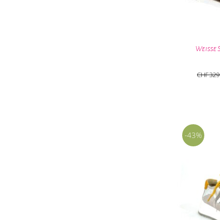
Weisse 
CHF
329
-43%