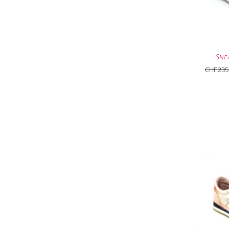
Sne
CHF
235