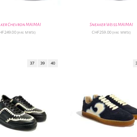
aker Chevron MAIMAI
Sneaker Weiss MAIMAI
HF
249.00
CHF
259.00
(inkl. MWSt)
(inkl. MWSt)
37
39
40