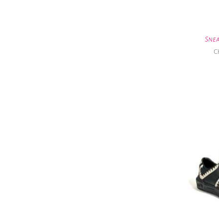
Sne
C