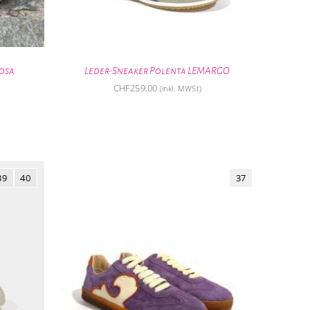
Rosa
Leder-Sneaker Polenta LEMARGO
CHF
259.00
(inkl. MWSt)
39
40
37