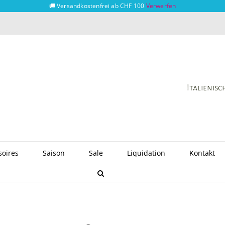
🚚 Versandkostenfrei ab CHF 100
Verwerfen
Italienis
soires
Saison
Sale
Liquidation
Kontakt