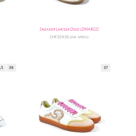
Sneaker Larissa Osso LEMARGO
CHF
259.00
(inkl. MWSt)
,5
38
37