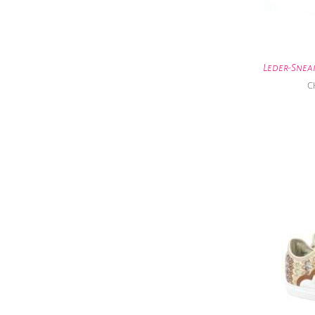
Leder-Snea
C