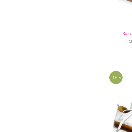
Snea
C
-16%