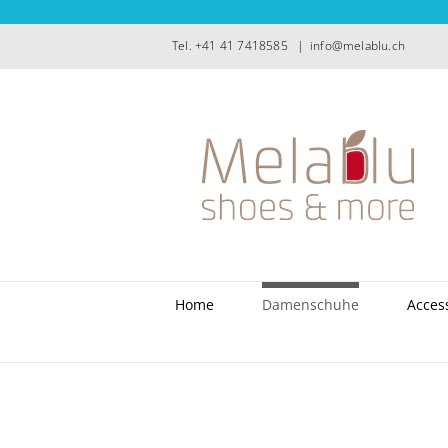
Zum
Inhalt
Tel. +41 41 7418585
|
info@melablu.ch
springen
Home
Damenschuhe
Acces