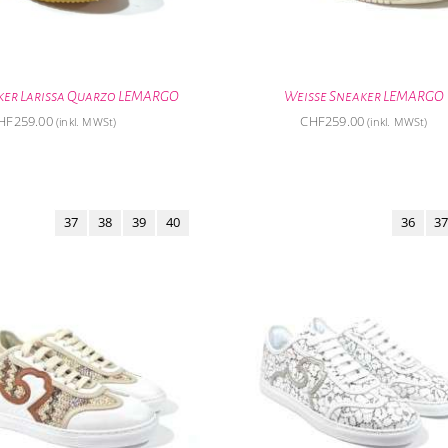
ker Larissa Quarzo LEMARGO
Weisse Sneaker LEMARGO
HF
259.00
CHF
259.00
(inkl. MWSt)
(inkl. MWSt)
37
38
39
40
36
37