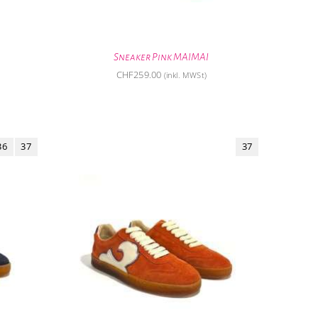
Sneaker Pink MAIMAI
CHF
259.00
(inkl. MWSt)
36
37
37