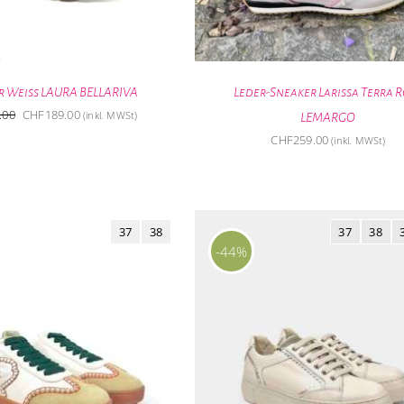
r Weiss LAURA BELLARIVA
Leder-Sneaker Larissa Terra 
Ursprünglicher
Aktueller
.00
CHF
189.00
(inkl. MWSt)
LEMARGO
Preis
Preis
CHF
259.00
(inkl. MWSt)
war:
ist:
CHF269.00
CHF189.00.
37
38
37
38
-44%