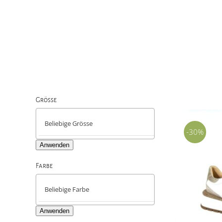
Grösse

-30%
Anwenden
Farbe

Anwenden