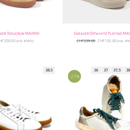
ker Tofugrün MAIMAI
Sneaker Offwhite Platino MA
Ursprünglicher
Aktuelle
HF
259.00
CHF
239.00
CHF
135.00
(inkl. MWSt)
(inkl. M
Preis
Preis
war:
ist:
CHF239.00
CHF135.
38,5
36
37
37,5
3
-27%