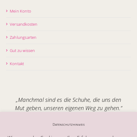
Mein Konto
Versandkosten
Zahlungsarten
Gut zu wissen
Kontakt
„Manchmal sind es die Schuhe, die uns den
Mut geben, unseren eigenen Weg zu gehen.“
Handgefertigt in Italien – mit Seele.
Datenschutzhinweis