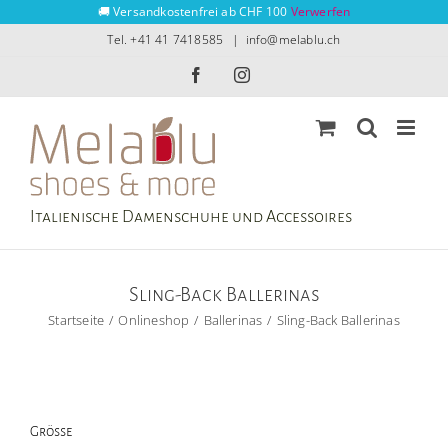
Zum
🚚 Versandkostenfrei ab CHF 100
Verwerfen
Inhalt
Tel. +41 41 7418585
|
info@melablu.ch
springen
Facebook
Instagram
Italienische Damenschuhe und Accessoires
Sling-Back Ballerinas
Startseite
Onlineshop
Ballerinas
Sling-Back Ballerinas
Grösse
