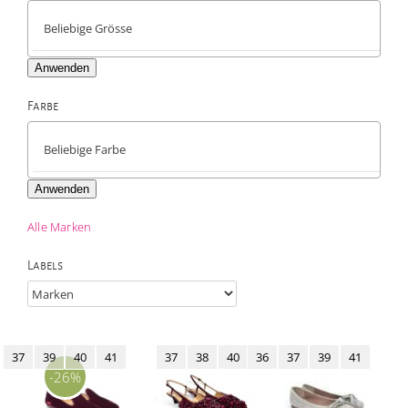
Anwenden
Farbe

Anwenden
Alle Marken
Labels
37
39
40
41
37
38
40
36
37
39
41
-26%