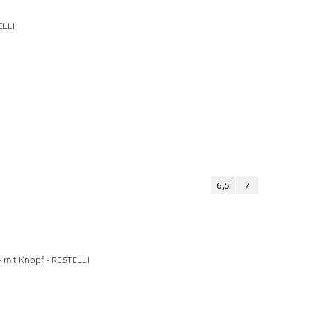
TELLI
6,5
7
- mit Knopf - RESTELLI