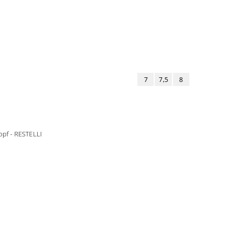
7
7,5
8
nopf - RESTELLI