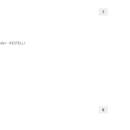
7
er - RESTELLI
8