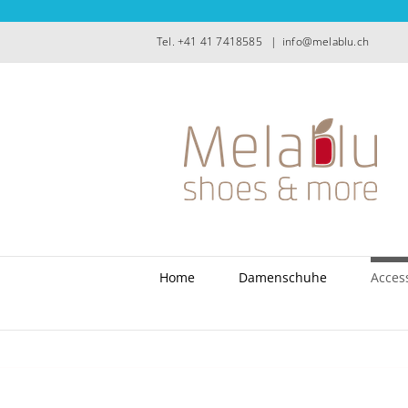
Zum
Inhalt
Tel. +41 41 7418585
|
info@melablu.ch
springen
Home
Damenschuhe
Acces