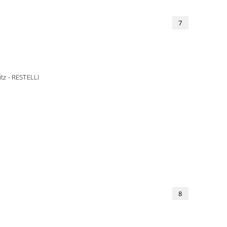
7
tz - RESTELLI
8