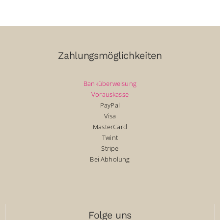
Zahlungsmöglichkeiten
Banküberweisung
Vorauskasse
PayPal
Visa
MasterCard
Twint
Stripe
Bei Abholung
Folge uns