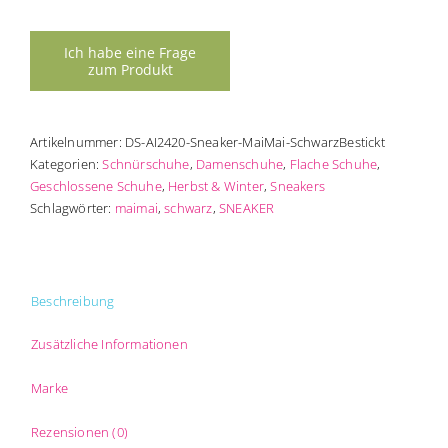
bestickt
MAIMAI
Menge
Artikelnummer:
DS-AI2420-Sneaker-MaiMai-SchwarzBestickt
Kategorien:
Schnürschuhe
,
Damenschuhe
,
Flache Schuhe
,
Geschlossene Schuhe
,
Herbst & Winter
,
Sneakers
Schlagwörter:
maimai
,
schwarz
,
SNEAKER
Beschreibung
Zusätzliche Informationen
Marke
Rezensionen (0)