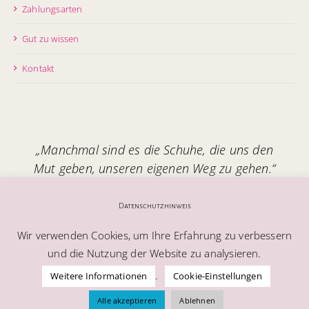
Zahlungsarten
Gut zu wissen
Kontakt
„Manchmal sind es die Schuhe, die uns den
Mut geben, unseren eigenen Weg zu gehen.“
Handgefertigt in Italien – mit Seele.
Datenschutzhinweis
Wir verwenden Cookies, um Ihre Erfahrung zu verbessern
und die Nutzung der Website zu analysieren.
.
Weitere Informationen
Cookie-Einstellungen
© Alle Rechte vorbehalten | Melablu AG
Alle akzeptieren
Ablehnen