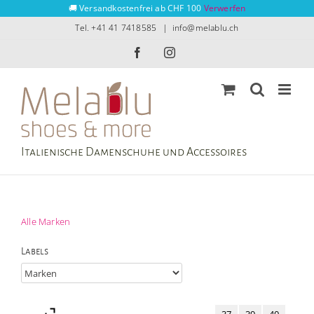
Zum
🚚 Versandkostenfrei ab CHF 100
Verwerfen
Inhalt
Tel. +41 41 7418585
|
info@melablu.ch
springen
Facebook
Instagram
Italienische Damenschuhe und Accessoires
Alle Marken
Labels
37
39
40