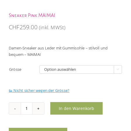
Sneaker Pink MAIMAI
CHF
259.00
(inkl. MWSt)
Damen-Sneaker aus Leder mit Gummisohle – stilvoll und
bequem – MAIMAI
Grösse

👟 Nicht sicher wegen der Grösse?
In den Warenkorb
Sneaker
Pink
MAIMAI
Menge