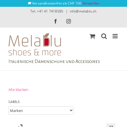
Zum
🚚 Versandkostenfrei ab CHF 100
Verwerfen
Inhalt
Tel. +41 41 7418585
|
info@melablu.ch
springen
Facebook
Instagram
Italienische Damenschuhe und Accessoires
Alle Marken
Labels
37