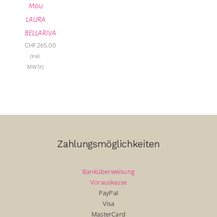
Mou
LAURA
BELLARIVA
CHF
265.00
(inkl.
MWSt)
Zahlungsmöglichkeiten
Banküberweisung
Vorauskasse
PayPal
Visa
MasterCard