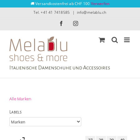
Zum
🚚 Versandkostenfrei ab CHF 100
Verwerfen
Inhalt
Tel. +41 41 7418585
|
info@melablu.ch
springen
Facebook
Instagram
Italienische Damenschuhe und Accessoires
Alle Marken
Labels
37
38
39
40