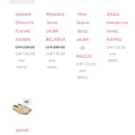
Sneaker
Mokassin
Mini-
Wedge
Offwhite
Sasso
Tasche
Espadrilles
Platino
LAURA
Beige
Kamel
MAIMAI
BELLARIVA
LAURA
MAYPOL
CHF
239.00
CHF
298.00
CHF
125.00
DI
Ursprünglicher
Ursprünglicher
CHF
135.00
CHF
179.00
(inkl.
MAGGIO
Preis
Aktueller
Preis
Aktueller
(inkl.
(inkl.
MWSt)
CHF
115.00
war:
Preis
war:
Preis
MWSt)
MWSt)
(inkl.
CHF239.00
ist:
CHF298.00
ist:
MWSt)
CHF135.00.
CHF179.00.
40
Loafer