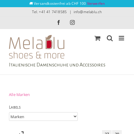
Zum
🚚 Versandkostenfrei ab CHF 100
Verwerfen
Inhalt
Tel. +41 41 7418585
|
info@melablu.ch
springen
Facebook
Instagram
Italienische Damenschuhe und Accessoires
Alle Marken
Labels
37
39