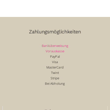
CHF20.00.
Zahlungsmöglichkeiten
Banküberweisung
Vorauskasse
PayPal
Visa
MasterCard
Twint
Stripe
Bei Abholung