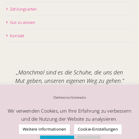
Zahlungsarten
Gut zu wissen
Kontakt
„Manchmal sind es die Schuhe, die uns den
Mut geben, unseren eigenen Weg zu gehen.“
Handgefertigt in Italien – mit Seele.
Datenschutzhinweis
Wir verwenden Cookies, um Ihre Erfahrung zu verbessern
und die Nutzung der Website zu analysieren.
.
Weitere Informationen
Cookie-Einstellungen
© Alle Rechte vorbehalten | Melablu AG