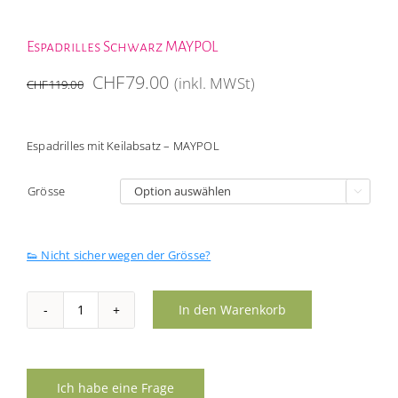
Espadrilles Schwarz MAYPOL
Ursprünglicher
Aktueller
CHF
79.00
(inkl. MWSt)
CHF
119.00
Preis
Preis
war:
ist:
Espadrilles mit Keilabsatz – MAYPOL
CHF119.00
CHF79.00.
Grösse

👟 Nicht sicher wegen der Grösse?
In den Warenkorb
Espadrilles
Schwarz
MAYPOL
Menge