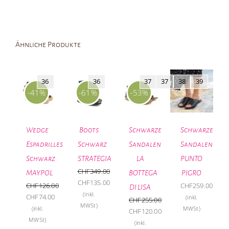
Ähnliche Produkte
36
36
37
37
38
39
-41%
-61%
-53%
Wedge
Boots
Schwarze
Schwarze
Espadrilles
Schwarz
Sandalen
Sandalen
Schwarz
STRATEGIA
LA
PUNTO
CHF
349.00
MAYPOL
BOTTEGA
PIGRO
Ursprünglicher
CHF
135.00
CHF
126.00
CHF
259.00
DI LISA
Preis
Aktueller
(inkl.
Ursprünglicher
CHF
74.00
(inkl.
CHF
255.00
war:
Preis
MWSt)
Preis
Aktueller
(inkl.
MWSt)
Ursprünglicher
CHF
120.00
CHF349.00
ist:
war:
Preis
MWSt)
Preis
Aktueller
(inkl.
CHF135.00.