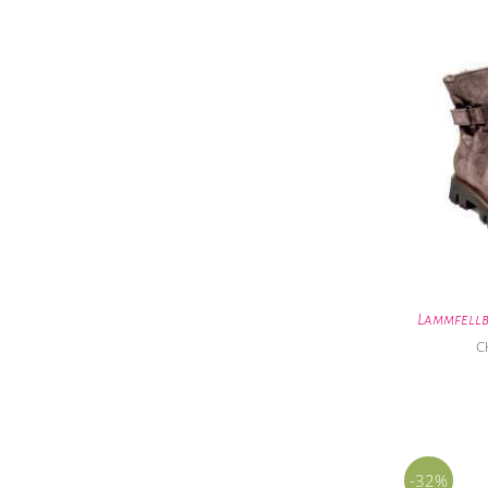
Lammfellb
C
-32%