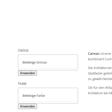
Grösse
Caiman
ist eine

kombiniert Caim
Die Kollektione
Glattleder gefe
Anwenden
zu gewährleiste
Farbe
Ob für den Allt

Kollektion bei 
Anwenden