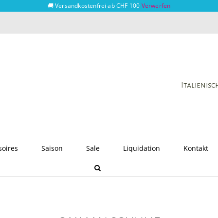
🚚 Versandkostenfrei ab CHF 100
Verwerfen
Italienis
soires
Saison
Sale
Liquidation
Kontakt