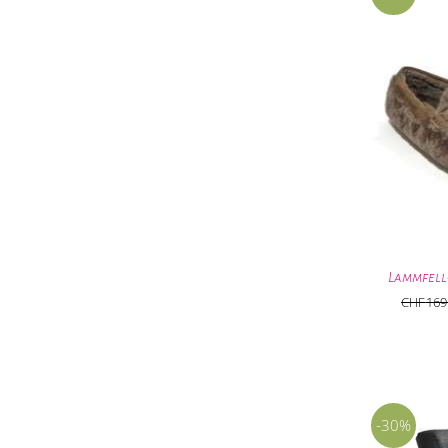
Lammfell
CHF
169
-30%