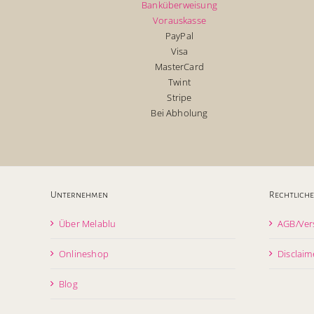
Banküberweisung
Vorauskasse
PayPal
Visa
MasterCard
Twint
Stripe
Bei Abholung
Unternehmen
Rechtliche
Über Melablu
AGB/Ver
Onlineshop
Disclaim
Blog