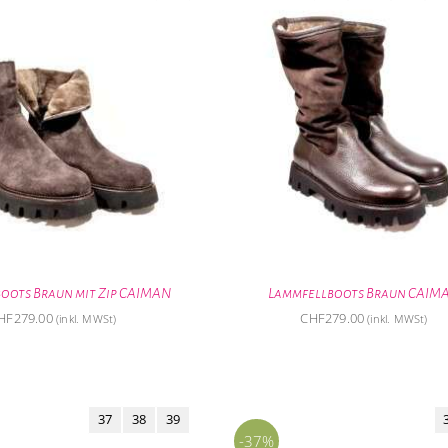
oots Braun mit Zip CAIMAN
Lammfellboots Braun CAIM
HF
279.00
CHF
279.00
(inkl. MWSt)
(inkl. MWSt)
37
38
39
-37%