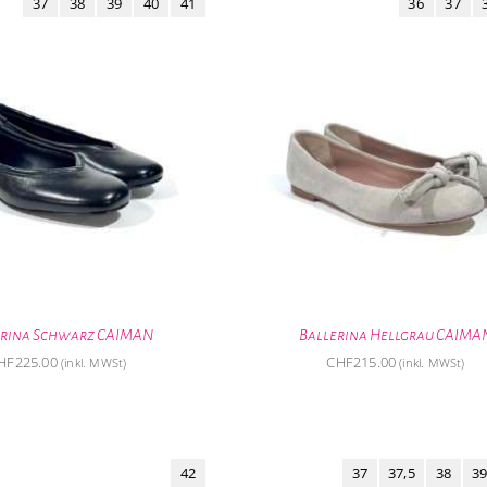
37
38
39
40
41
36
37
erina Schwarz CAIMAN
Ballerina Hellgrau CAIMA
HF
225.00
CHF
215.00
(inkl. MWSt)
(inkl. MWSt)
42
37
37,5
38
39