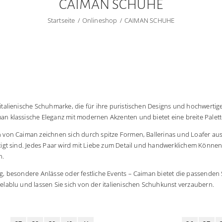
CAIMAN SCHUHE
Startseite
Onlineshop
CAIMAN SCHUHE
 italienische Schuhmarke, die für ihre puristischen Designs und hochwertige V
an klassische Eleganz mit modernen Akzenten und bietet eine breite Palet
n von Caiman zeichnen sich durch spitze Formen, Ballerinas und Loafer aus
rtigt sind. Jedes Paar wird mit Liebe zum Detail und handwerklichem Könne
n.
ag, besondere Anlässe oder festliche Events – Caiman bietet die passenden 
Melablu und lassen Sie sich von der italienischen Schuhkunst verzaubern.