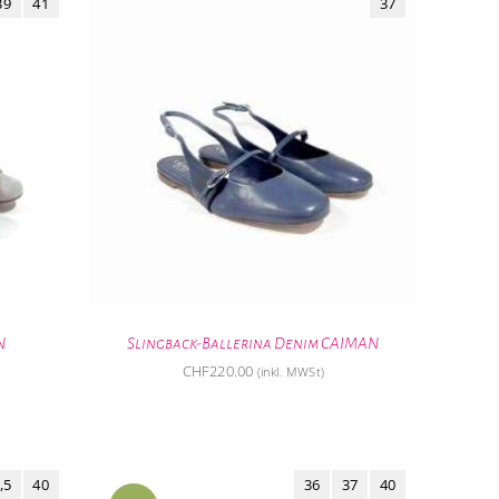
39
41
37
N
Slingback-Ballerina Denim CAIMAN
CHF
220.00
(inkl. MWSt)
,5
40
36
37
40