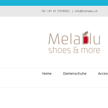
Zum
Inhalt
Tel. +41 41 7418585
|
info@melablu.ch
springen
Home
Damenschuhe
Acces