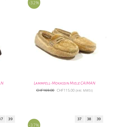
-32%
AN
Lammfell-Mokassin Miele CAIMAN
Ursprünglicher
Aktueller
CHF
169.00
CHF
115.00
(inkl. MWSt)
Preis
Preis
war:
ist:
CHF169.00
CHF115.00.
37
39
37
38
39
-37%