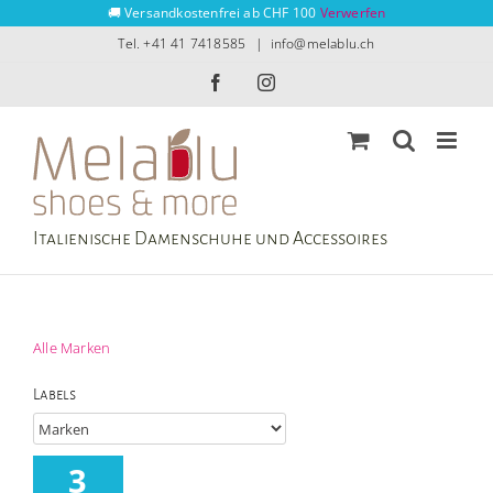
Zum
🚚 Versandkostenfrei ab CHF 100
Verwerfen
Inhalt
Tel. +41 41 7418585
|
info@melablu.ch
springen
Facebook
Instagram
Italienische Damenschuhe und Accessoires
Alle Marken
Labels
3