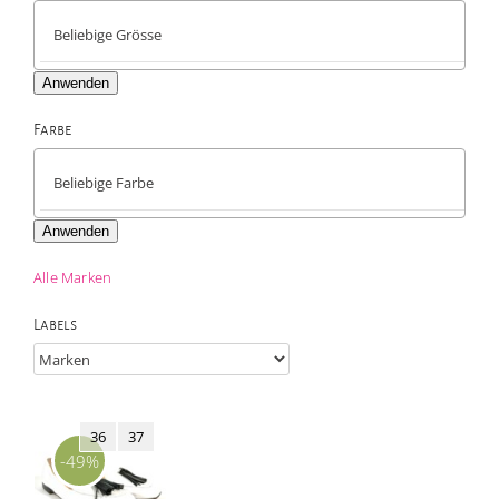
Anwenden
Farbe

Anwenden
Alle Marken
Labels
36
37
-49%