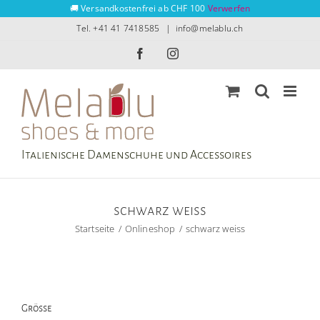
Zum
🚚 Versandkostenfrei ab CHF 100
Verwerfen
Inhalt
Tel. +41 41 7418585
|
info@melablu.ch
springen
Facebook
Instagram
Italienische Damenschuhe und Accessoires
schwarz weiss
Startseite
Onlineshop
schwarz weiss
Grösse
