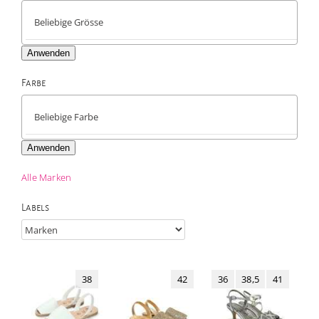
Anwenden
Farbe

Anwenden
Alle Marken
Labels
38
42
36
38,5
41