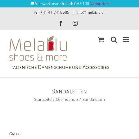
Zum
🚚 Versandkostenfrei ab CHF 100
Verwerfen
Inhalt
Tel. +41 41 7418585
|
info@melablu.ch
springen
Facebook
Instagram
Italienische Damenschuhe und Accessoires
Sandaletten
Startseite
Onlineshop
Sandaletten
Grösse
