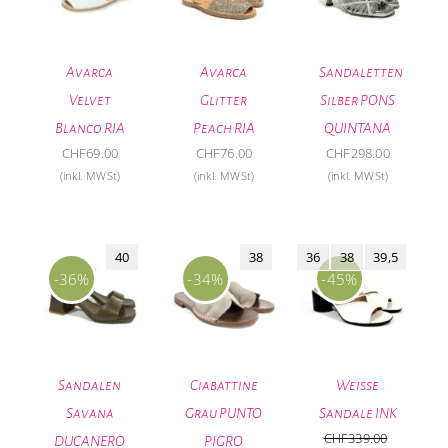
Avarca
Avarca
Sandaletten
Velvet
Glitter
Silber PONS
Blanco RIA
Peach RIA
QUINTANA
CHF
69.00
CHF
76.00
CHF
298.00
(inkl. MWSt)
(inkl. MWSt)
(inkl. MWSt)
40
38
36
38
39,5
-36%
-34%
-45%
Sandalen
Ciabattine
Weisse
Savana
Grau PUNTO
Sandale INK
CHF
339.00
DUCANERO
PIGRO