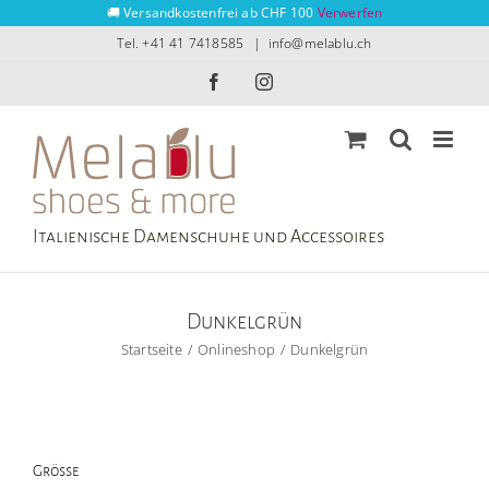
Zum
🚚 Versandkostenfrei ab CHF 100
Verwerfen
Inhalt
Tel. +41 41 7418585
|
info@melablu.ch
springen
Facebook
Instagram
Italienische Damenschuhe und Accessoires
Dunkelgrün
Startseite
Onlineshop
Dunkelgrün
Grösse
