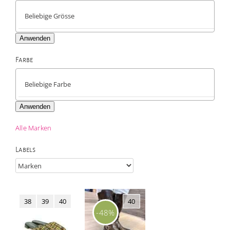
Anwenden
Farbe

Anwenden
Alle Marken
Labels
38
39
40
40
-48%