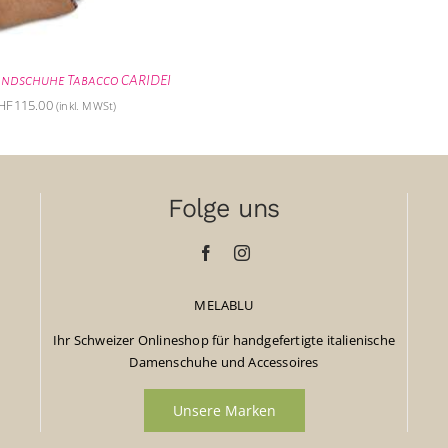
ndschuhe Tabacco CARIDEI
HF
115.00
(inkl. MWSt)
Folge uns
MELABLU
Ihr Schweizer Onlineshop für handgefertigte italienische
Damenschuhe und Accessoires
Unsere Marken