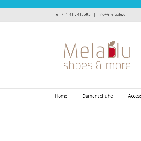
Zum
Inhalt
Tel. +41 41 7418585
|
info@melablu.ch
springen
Home
Damenschuhe
Acces