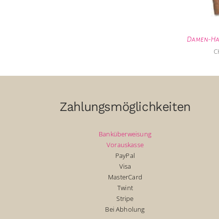
Damen-Ha
C
Zahlungsmöglichkeiten
Banküberweisung
Vorauskasse
PayPal
Visa
MasterCard
Twint
Stripe
Bei Abholung