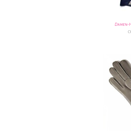
Damen-H
C