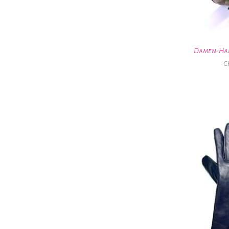
Damen-Han
C