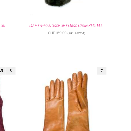
aun
Damen-Handschuhe Orso Grün RESTELLI
CHF
189.00
(inkl. MWSt)
,5
8
7