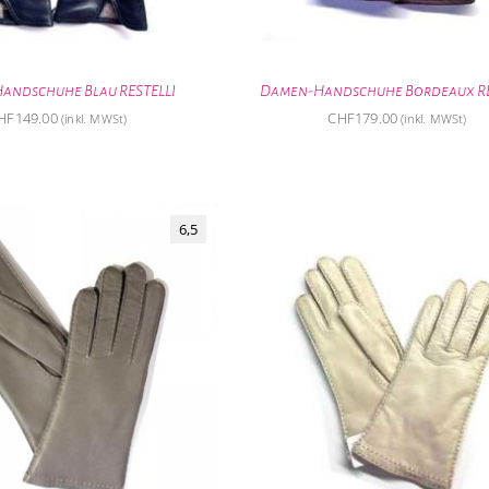
andschuhe Blau RESTELLI
Damen-Handschuhe Bordeaux RE
HF
149.00
CHF
179.00
(inkl. MWSt)
(inkl. MWSt)
6,5