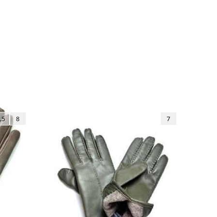
,5
8
7