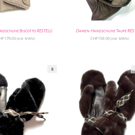
dschuhe Biscotto RESTELLI
Damen-Handschuhe Taupe REST
HF
179.00
CHF
159.00
(inkl. MWSt)
(inkl. MWSt)
8