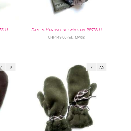
ELLI
Damen-Handschuhe Militare RESTELLI
CHF
149.00
(inkl. MWSt)
7
8
7
7,5