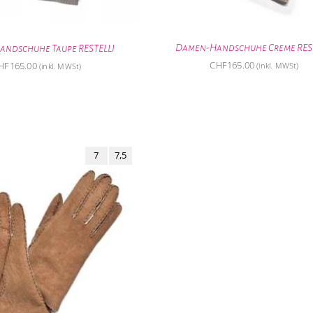
Damen-Handschuhe Creme REST
ndschuhe Taupe RESTELLI
CHF
165.00
HF
165.00
(inkl. MWSt)
(inkl. MWSt)
7
7,5