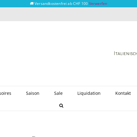
🚚 Versandkostenfrei ab CHF 100
Verwerfen
Italienis
soires
Saison
Sale
Liquidation
Kontakt