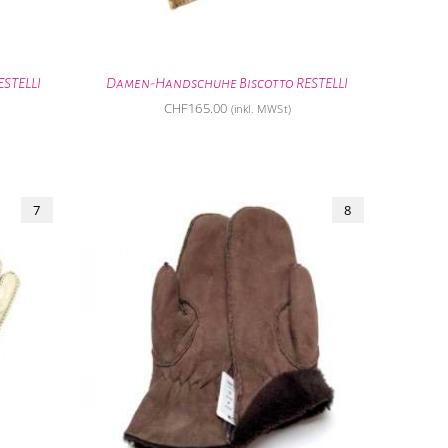
STELLI
Damen-Handschuhe Biscotto RESTELLI
CHF
165.00
(inkl. MWSt)
7
8