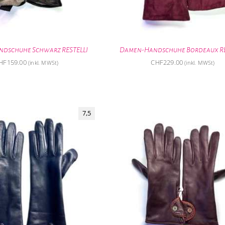
dschuhe Schwarz RESTELLI
Damen-Handschuhe Bordeaux RE
HF
159.00
CHF
229.00
(inkl. MWSt)
(inkl. MWSt)
7,5