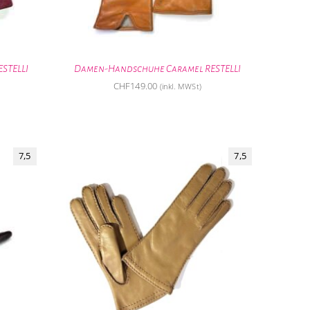
STELLI
Damen-Handschuhe Caramel RESTELLI
CHF
149.00
(inkl. MWSt)
7,5
7,5