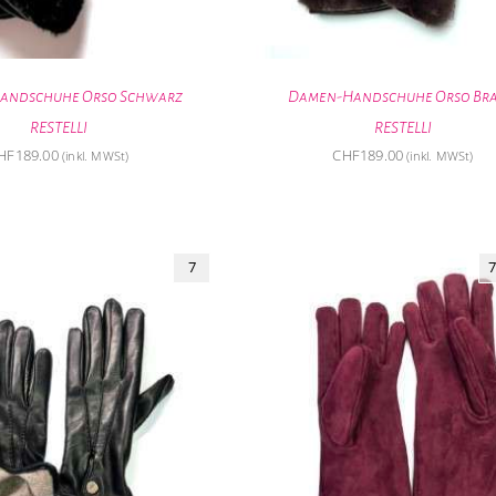
andschuhe Orso Schwarz
Damen-Handschuhe Orso Br
RESTELLI
RESTELLI
HF
189.00
CHF
189.00
(inkl. MWSt)
(inkl. MWSt)
7
7