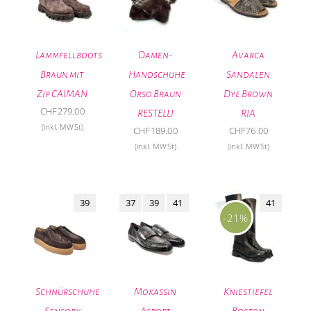
Lammfellboots
Damen-
Avarca
Braun mit
Handschuhe
Sandalen
Zip CAIMAN
Orso Braun
Dye Brown
CHF
279.00
RESTELLI
RIA
(inkl. MWSt)
CHF
189.00
CHF
76.00
(inkl. MWSt)
(inkl. MWSt)
39
37
39
41
41
-21%
Schnürschuhe
Mokassin
Kniestiefel