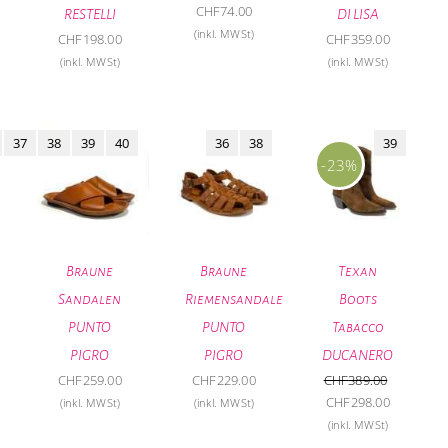
CHF
74.00
RESTELLI
DI LISA
(inkl. MWSt)
CHF
198.00
CHF
359.00
(inkl. MWSt)
(inkl. MWSt)
37
38
39
40
36
38
39
-23%
Braune
Braune
Texan
Sandalen
Riemensandale
Boots
PUNTO
PUNTO
Tabacco
PIGRO
PIGRO
DUCANERO
CHF
259.00
CHF
229.00
CHF
389.00
Ursprünglicher
Aktueller
CHF
298.00
(inkl. MWSt)
(inkl. MWSt)
Preis
Preis
(inkl. MWSt)
war:
ist: