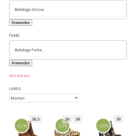
Anwenden
Farbe

Anwenden
Alle Marken
Labels
36,5
36
39
39
-61%
-53%
-48%