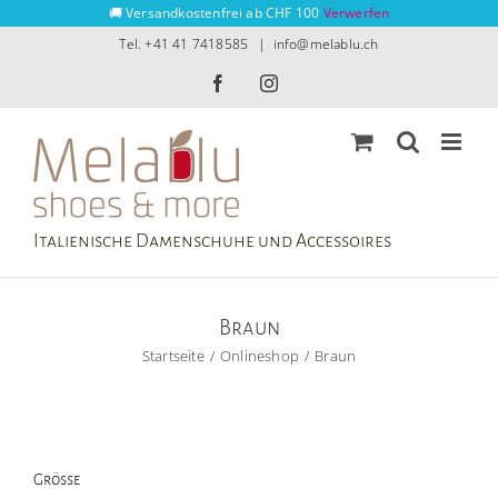
Zum
🚚 Versandkostenfrei ab CHF 100
Verwerfen
Inhalt
Tel. +41 41 7418585
|
info@melablu.ch
springen
Facebook
Instagram
Italienische Damenschuhe und Accessoires
Braun
Startseite
Onlineshop
Braun
Grösse
