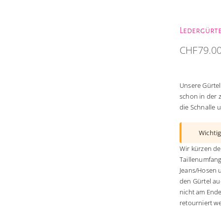
Ledergürte
CHF
79.0
Unsere Gürtel
schon in der z
die Schnalle u
Wichtig
Wir kürzen de
Taillenumfang
Jeans/Hosen u
den Gürtel au
nicht am Ende
retourniert w