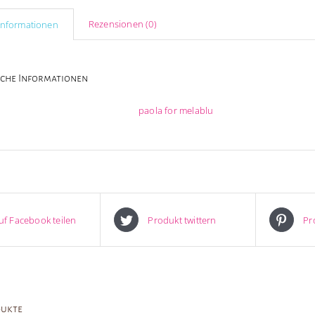
Rezensionen (0)
 Informationen
iche Informationen
paola for melablu
uf Facebook teilen
Produkt twittern
Pr
dukte