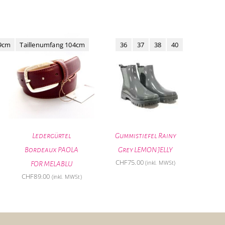
09cm
Taillenumfang 104cm
36
37
38
40
Ledergürtel
Gummistiefel Rainy
Bordeaux PAOLA
Grey LEMON JELLY
CHF
75.00
(inkl. MWSt)
FOR MELABLU
her
ueller
CHF
89.00
(inkl. MWSt)
is
85.00.