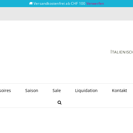
🚚 Versandkostenfrei ab CHF 100
Verwerfen
Italienis
soires
Saison
Sale
Liquidation
Kontakt