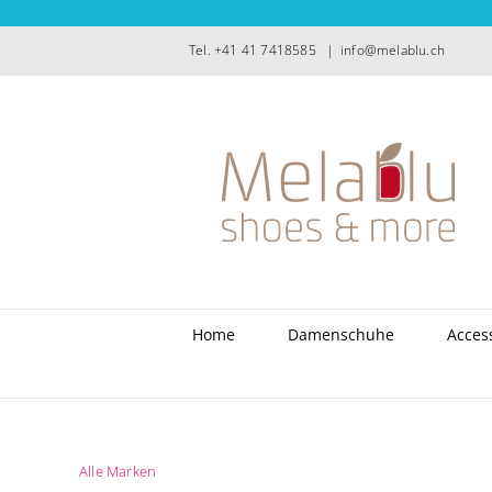
Zum
Inhalt
Tel. +41 41 7418585
|
info@melablu.ch
springen
Home
Damenschuhe
Acces
Alle Marken