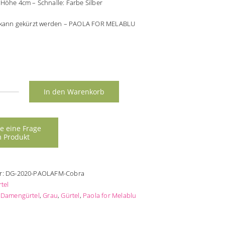
Höhe 4cm – Schnalle: Farbe Silber
l kann gekürzt werden – PAOLA FOR MELABLU
In den Warenkorb
ergürtel
ra
nge
r:
DG-2020-PAOLAFM-Cobra
tel
:
Damengürtel
,
Grau
,
Gürtel
,
Paola for Melablu