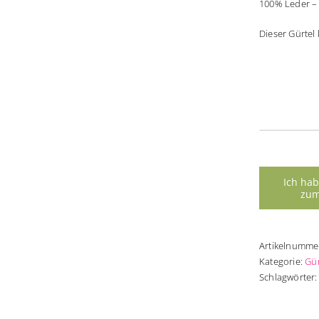
100% Leder – 
Dieser Gürte
Led
Cob
Me
Artikelnumme
Kategorie:
Gür
Schlagwörter