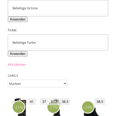
Anwenden
Farbe

Anwenden
Alle Marken
Labels
41
37
37,5
38,5
38,5
-21%
-37%
-29%