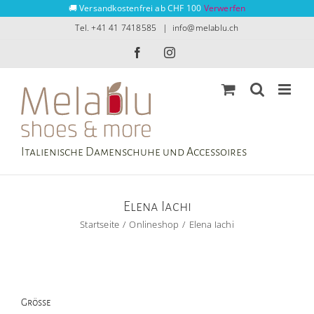
Zum
🚚 Versandkostenfrei ab CHF 100
Verwerfen
Inhalt
Tel. +41 41 7418585
|
info@melablu.ch
springen
Facebook
Instagram
Italienische Damenschuhe und Accessoires
Elena Iachi
Startseite
Onlineshop
Elena Iachi
Grösse
