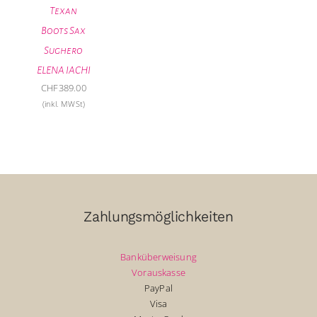
Texan
Boots Sax
Sughero
ELENA IACHI
CHF
389.00
(inkl. MWSt)
Zahlungsmöglichkeiten
Banküberweisung
Vorauskasse
PayPal
Visa