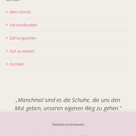
Mein Konto
Versandkosten
Zahlungsarten
Gut zu wissen
Kontakt
„Manchmal sind es die Schuhe, die uns den
Mut geben, unseren eigenen Weg zu gehen.“
Handgefertigt in Italien – mit Seele.
Datenschutzhinweis