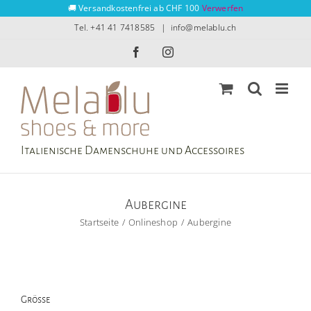
Zum
🚚 Versandkostenfrei ab CHF 100
Verwerfen
Inhalt
Tel. +41 41 7418585
|
info@melablu.ch
springen
Facebook
Instagram
Italienische Damenschuhe und Accessoires
Aubergine
Startseite
Onlineshop
Aubergine
Grösse
