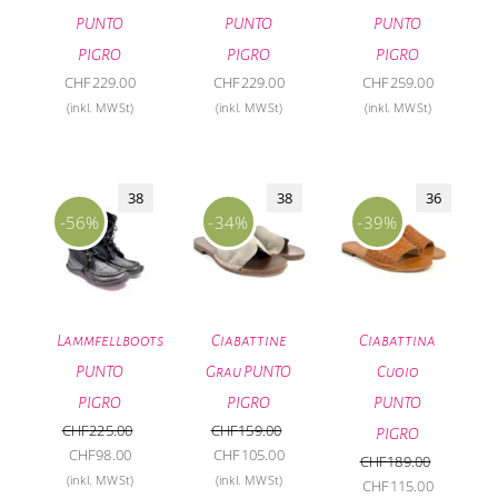
PUNTO
PUNTO
PUNTO
PIGRO
PIGRO
PIGRO
CHF
229.00
CHF
229.00
CHF
259.00
(inkl. MWSt)
(inkl. MWSt)
(inkl. MWSt)
38
38
36
-56%
-34%
-39%
Lammfellboots
Ciabattine
Ciabattina
PUNTO
Grau PUNTO
Cuoio
PIGRO
PIGRO
PUNTO
CHF
225.00
CHF
159.00
PIGRO
Ursprünglicher
Aktueller
Ursprünglicher
Aktueller
CHF
98.00
CHF
105.00
CHF
189.00
Preis
Preis
Preis
Preis
(inkl. MWSt)
(inkl. MWSt)
Ursprünglicher
Aktueller
CHF
115.00