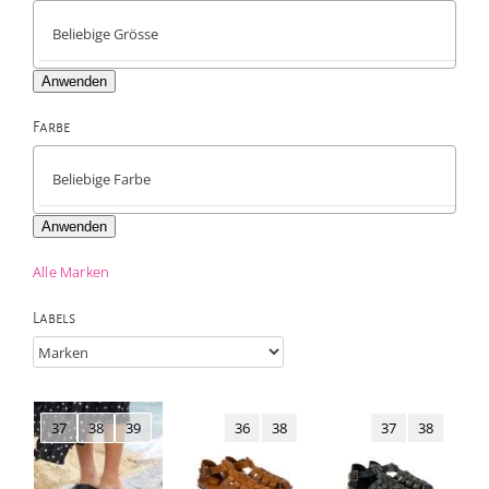
Anwenden
Farbe

Anwenden
Alle Marken
Labels
37
38
39
36
38
37
38