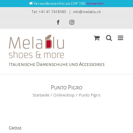
Zum
🚚 Versandkostenfrei ab CHF 100
Verwerfen
Inhalt
Tel. +41 41 7418585
|
info@melablu.ch
springen
Facebook
Instagram
Italienische Damenschuhe und Accessoires
Punto Pigro
Startseite
Onlineshop
Punto Pigro
Grösse
