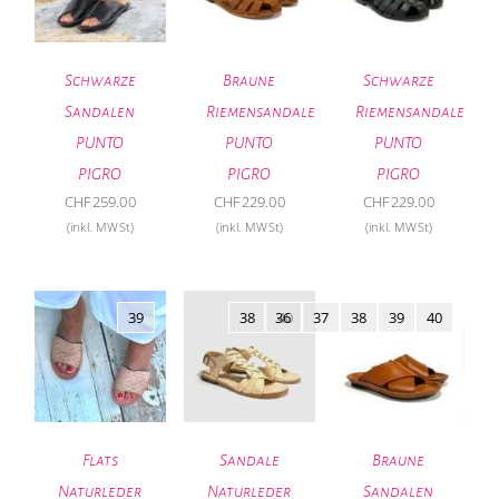
Schwarze
Braune
Schwarze
Sandalen
Riemensandale
Riemensandale
PUNTO
PUNTO
PUNTO
PIGRO
PIGRO
PIGRO
CHF
259.00
CHF
229.00
CHF
229.00
(inkl. MWSt)
(inkl. MWSt)
(inkl. MWSt)
39
38
36
40
37
38
39
40
Flats
Sandale
Braune
Naturleder
Naturleder
Sandalen