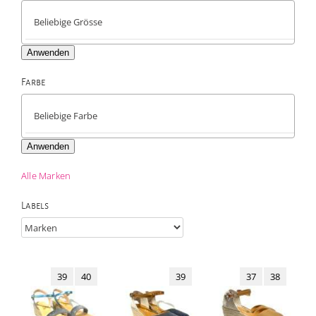
Anwenden
Farbe

Anwenden
Alle Marken
Labels
39
40
39
37
38