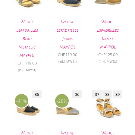
Wedge
Wedge
Wedge
Espadrilles
Espadrilles
Espadrilles
Blau
Jeans
Kamel
Metallic
MAYPOL
MAYPOL
CHF
119.00
CHF
125.00
MAYPOL
(inkl. MWSt)
(inkl. MWSt)
CHF
119.00
(inkl. MWSt)
36
36
37
38
39
-41%
-28%
Wedge
Wedge
Wedge