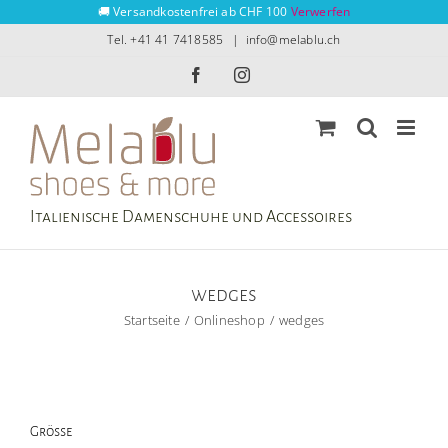
Zum
🚚 Versandkostenfrei ab CHF 100
Verwerfen
Inhalt
Tel. +41 41 7418585
|
info@melablu.ch
springen
Facebook
Instagram
Italienische Damenschuhe und Accessoires
wedges
Startseite
Onlineshop
wedges
Grösse
