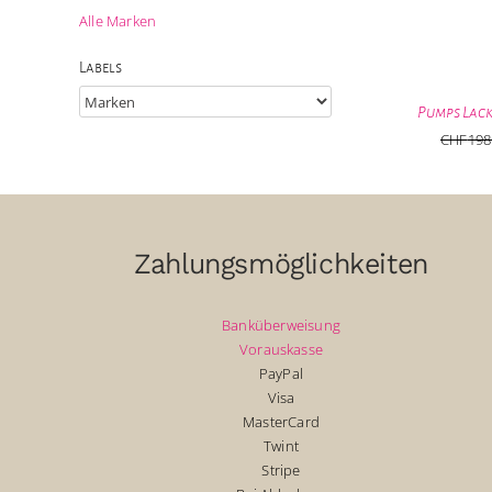
Alle Marken
Labels
Pumps Lac
CHF
198
Zahlungsmöglichkeiten
Banküberweisung
Vorauskasse
PayPal
Visa
MasterCard
Twint
Stripe