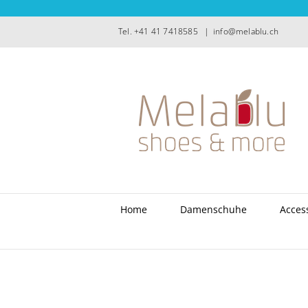
Zum
Inhalt
Tel. +41 41 7418585
|
info@melablu.ch
springen
Home
Damenschuhe
Acces