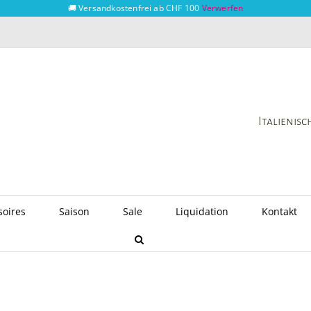
🚚 Versandkostenfrei ab CHF 100
Verwerfen
Italienis
soires
Saison
Sale
Liquidation
Kontakt