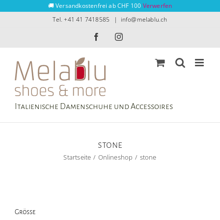
Zum
🚚 Versandkostenfrei ab CHF 100
Verwerfen
Inhalt
Tel. +41 41 7418585
|
info@melablu.ch
springen
Facebook
Instagram
Italienische Damenschuhe und Accessoires
stone
Startseite
Onlineshop
stone
Grösse
