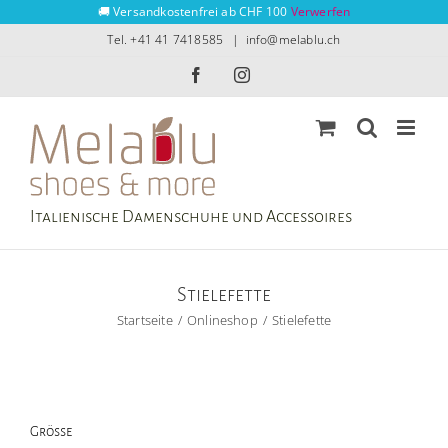
Zum
🚚 Versandkostenfrei ab CHF 100
Verwerfen
Inhalt
Tel. +41 41 7418585
|
info@melablu.ch
springen
Facebook
Instagram
Italienische Damenschuhe und Accessoires
Stielefette
Startseite
Onlineshop
Stielefette
Grösse
