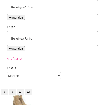
Anwenden
Farbe

Anwenden
Alle Marken
Labels
38
39
40
41