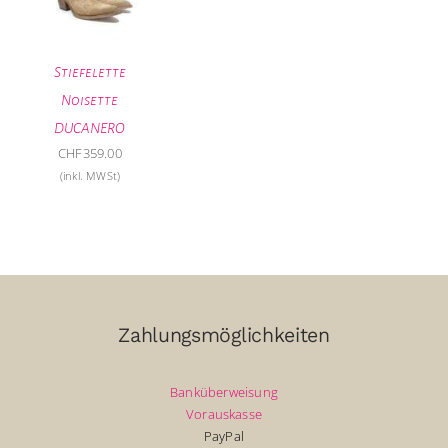
Stiefelette
Noisette
DUCANERO
CHF
359.00
(inkl. MWSt)
Zahlungsmöglichkeiten
Banküberweisung
Vorauskasse
PayPal