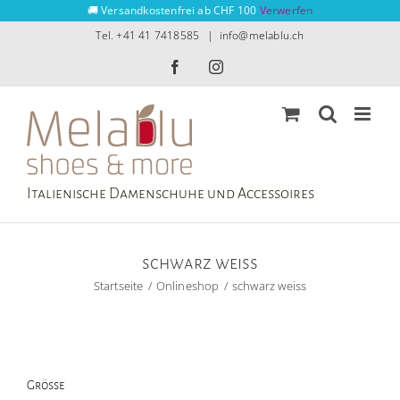
Zum
🚚 Versandkostenfrei ab CHF 100
Verwerfen
Inhalt
Tel. +41 41 7418585
|
info@melablu.ch
springen
Facebook
Instagram
Italienische Damenschuhe und Accessoires
schwarz weiss
Startseite
Onlineshop
schwarz weiss
Grösse
