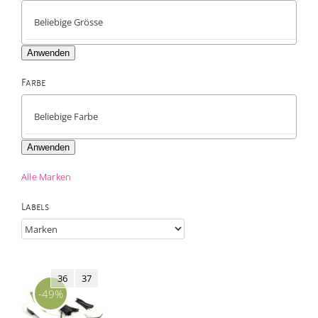
Anwenden
Farbe

Anwenden
Alle Marken
Labels
36
37
-49%