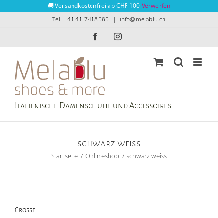
Zum
🚚 Versandkostenfrei ab CHF 100
Verwerfen
Inhalt
Tel. +41 41 7418585
|
info@melablu.ch
springen
Facebook
Instagram
Italienische Damenschuhe und Accessoires
schwarz weiss
Startseite
Onlineshop
schwarz weiss
Grösse
