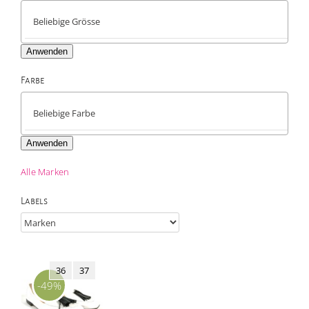
Anwenden
Farbe

Anwenden
Alle Marken
Labels
36
37
-49%