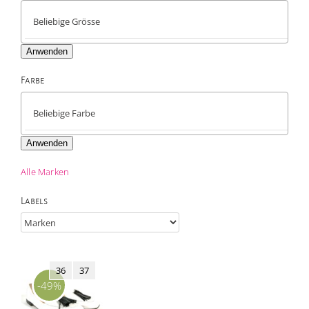
Anwenden
Farbe

Anwenden
Alle Marken
Labels
36
37
-49%