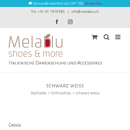
Zum
🚚 Versandkostenfrei ab CHF 100
Verwerfen
Inhalt
Tel. +41 41 7418585
|
info@melablu.ch
springen
Facebook
Instagram
Italienische Damenschuhe und Accessoires
schwarz weiss
Startseite
Onlineshop
schwarz weiss
Grösse
