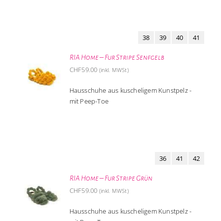
38
39
40
41
RIA Home – Fur Stripe Senfgelb
CHF
59.00
(inkl. MWSt)
Hausschuhe aus kuscheligem Kunstpelz -
mit Peep-Toe
36
41
42
RIA Home – Fur Stripe Grün
CHF
59.00
(inkl. MWSt)
Hausschuhe aus kuscheligem Kunstpelz -