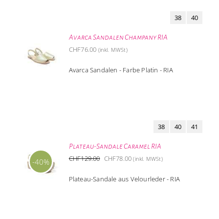
38
40
Avarca Sandalen Champany RIA
CHF
76.00
(inkl. MWSt)
Avarca Sandalen - Farbe Platin - RIA
38
40
41
Plateau-Sandale Caramel RIA
Ursprünglicher
Aktueller
CHF
129.00
CHF
78.00
(inkl. MWSt)
-40%
Preis
Preis
Plateau-Sandale aus Velourleder - RIA
war:
ist:
CHF129.00
CHF78.00.