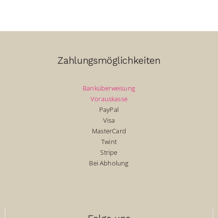
Zahlungsmöglichkeiten
Banküberweisung
Vorauskasse
PayPal
Visa
MasterCard
Twint
Stripe
Bei Abholung