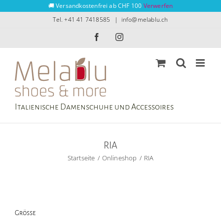
Zum
🚚 Versandkostenfrei ab CHF 100
Verwerfen
Inhalt
Tel. +41 41 7418585
|
info@melablu.ch
springen
Facebook
Instagram
Italienische Damenschuhe und Accessoires
RIA
Startseite
Onlineshop
RIA
Grösse
