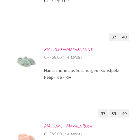
mit Peep-Toe
37
40
RIA Home – Maraba Mint
CHF
69.00
(inkl. MWSt)
Hausschuhe aus kuscheligem Kunstpelz -
Peep-Toe - RIA
37
39
40
RIA Home – Maraba Rosa
CHF
69.00
(inkl. MWSt)