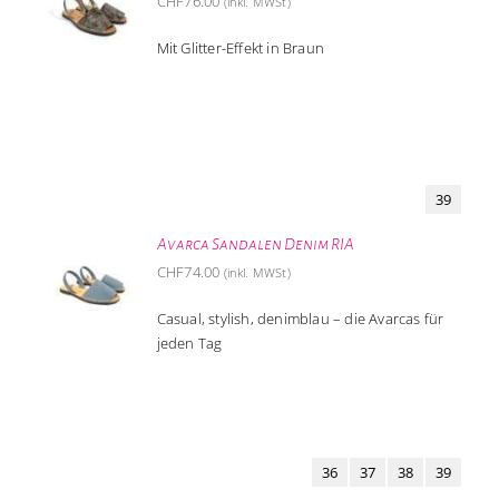
CHF
76.00
(inkl. MWSt)
Mit Glitter-Effekt in Braun
39
Avarca Sandalen Denim RIA
CHF
74.00
(inkl. MWSt)
Casual, stylish, denimblau – die Avarcas für
jeden Tag
36
37
38
39