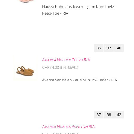
Hausschuhe aus kuscheligem Kunstpelz -
Peep-Toe - RIA
36
37
40
Avarca Nubuck Cuero RIA
CHF
74.00
(inkl. MWSt)
Avarca Sandalen - aus Nubuck-Leder - RIA
37
38
42
Avarca Nubuck Papillon RIA