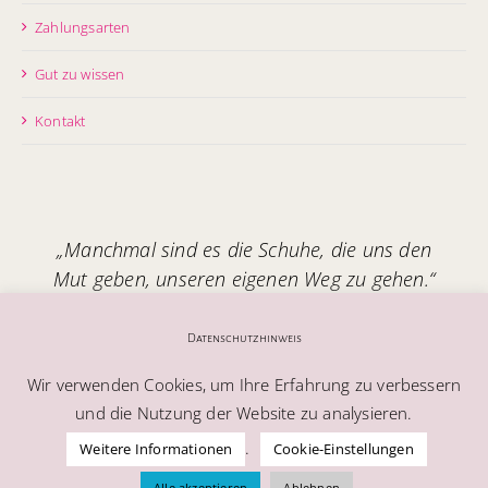
Zahlungsarten
Gut zu wissen
Kontakt
„Manchmal sind es die Schuhe, die uns den
Mut geben, unseren eigenen Weg zu gehen.“
Handgefertigt in Italien – mit Seele.
Datenschutzhinweis
Wir verwenden Cookies, um Ihre Erfahrung zu verbessern
und die Nutzung der Website zu analysieren.
.
Weitere Informationen
Cookie-Einstellungen
© Alle Rechte vorbehalten | Melablu AG
Alle akzeptieren
Ablehnen