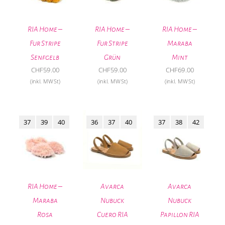
RIA Home –
RIA Home –
RIA Home –
Fur Stripe
Fur Stripe
Maraba
Senfgelb
Grün
Mint
CHF
59.00
CHF
59.00
CHF
69.00
(inkl. MWSt)
(inkl. MWSt)
(inkl. MWSt)
37
39
40
36
37
40
37
38
42
RIA Home –
Avarca
Avarca
Maraba
Nubuck
Nubuck
Rosa
Cuero RIA
Papillon RIA