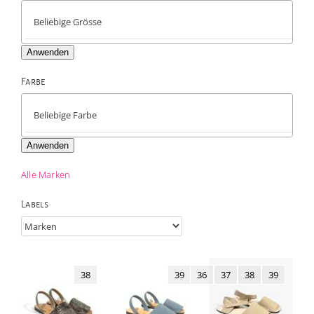
Anwenden
Farbe

Anwenden
Alle Marken
Labels
38
39
36
37
38
39