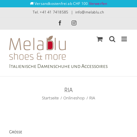
Zum
🚚 Versandkostenfrei ab CHF 100
Verwerfen
Inhalt
Tel. +41 41 7418585
|
info@melablu.ch
springen
Facebook
Instagram
Italienische Damenschuhe und Accessoires
RIA
Startseite
Onlineshop
RIA
Grösse
