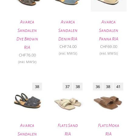
Avarca
Avarca
Avarca
Sandalen
Sandalen
Sandalen
Dye Brown
Denim RIA
Panna RIA
CHF
74.00
CHF
69.00
RIA
(inkl. MWSt)
(inkl. MWSt)
CHF
76.00
(inkl. MWSt)
38
37
38
36
38
41
Avarca
Flats Sand
Flats Moka
Sandalen
RIA
RIA