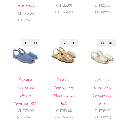
CHF
85.00
CHF
85.00
Plomo RIA
(inkl. MWSt)
(inkl. MWSt)
CHF
76.00
(inkl. MWSt)
38
39
37
38
38
40
Avarca
Avarca
Avarca
Sandalen
Sandalen
Sandalen
Denim
Multicolor
Champany
Seaqual RIA
RIA
RIA
CHF
79.00
CHF
69.00
CHF
76.00
(inkl. MWSt)
(inkl. MWSt)
(inkl. MWSt)