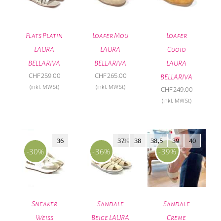
Flats Platin
Loafer Mou
Loafer
LAURA
LAURA
Cuoio
BELLARIVA
BELLARIVA
LAURA
CHF
259.00
CHF
265.00
BELLARIVA
(inkl. MWSt)
(inkl. MWSt)
CHF
249.00
(inkl. MWSt)
36
37
39
38
38,5
39
40
-30%
-36%
-39%
Sneaker
Sandale
Sandale
Weiss
Beige LAURA
Creme