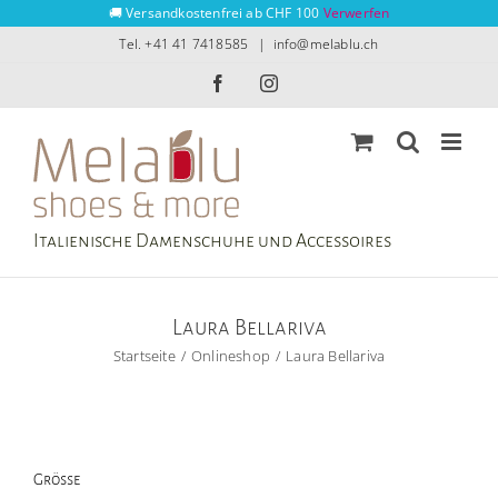
Zum
🚚 Versandkostenfrei ab CHF 100
Verwerfen
Inhalt
Tel. +41 41 7418585
|
info@melablu.ch
springen
Facebook
Instagram
Italienische Damenschuhe und Accessoires
Laura Bellariva
Startseite
Onlineshop
Laura Bellariva
Grösse
