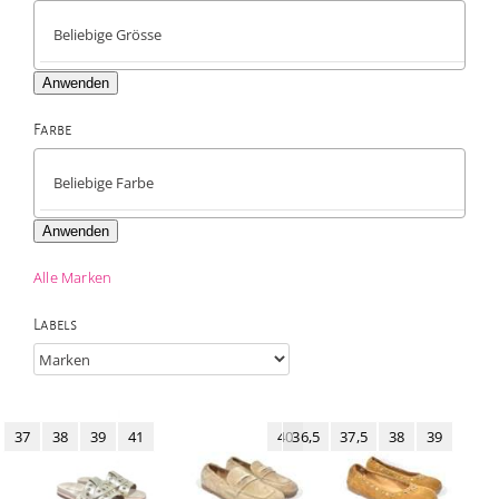
Anwenden
Farbe

Anwenden
Alle Marken
Labels
37
38
39
41
40
36,5
37,5
38
39