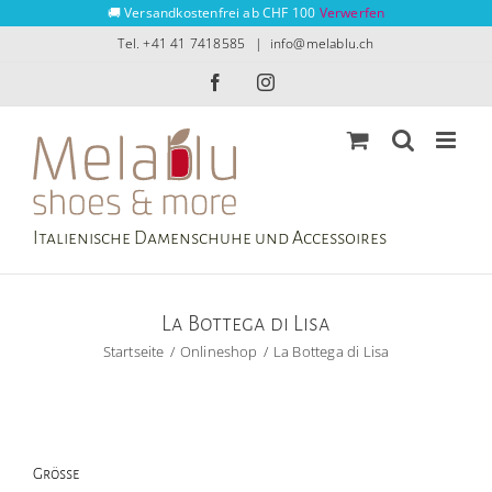
Zum
🚚 Versandkostenfrei ab CHF 100
Verwerfen
Inhalt
Tel. +41 41 7418585
|
info@melablu.ch
springen
Facebook
Instagram
Italienische Damenschuhe und Accessoires
La Bottega di Lisa
Startseite
Onlineshop
La Bottega di Lisa
Grösse
