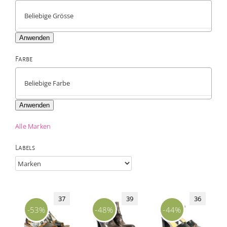
Anwenden
Farbe

Anwenden
Alle Marken
Labels
37
39
36
-53%
-48%
-44%