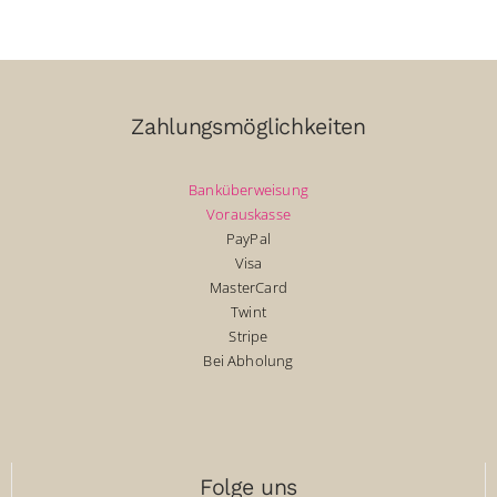
Zahlungsmöglichkeiten
Banküberweisung
Vorauskasse
PayPal
Visa
MasterCard
Twint
Stripe
Bei Abholung
Folge uns