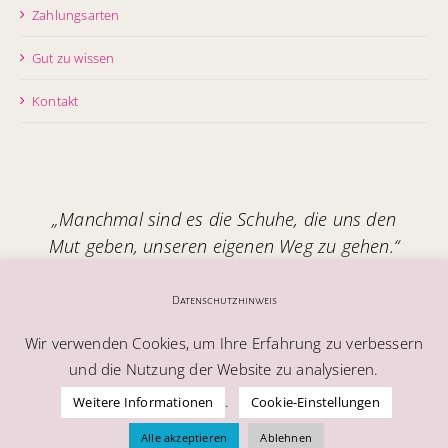
Zahlungsarten
Gut zu wissen
Kontakt
„Manchmal sind es die Schuhe, die uns den
Mut geben, unseren eigenen Weg zu gehen.“
Handgefertigt in Italien – mit Seele.
Datenschutzhinweis
Wir verwenden Cookies, um Ihre Erfahrung zu verbessern
und die Nutzung der Website zu analysieren.
.
Weitere Informationen
Cookie-Einstellungen
© Alle Rechte vorbehalten | Melablu AG
Alle akzeptieren
Ablehnen