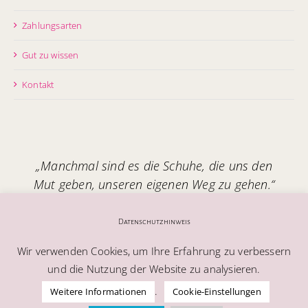
Zahlungsarten
Gut zu wissen
Kontakt
„Manchmal sind es die Schuhe, die uns den
Mut geben, unseren eigenen Weg zu gehen.“
Handgefertigt in Italien – mit Seele.
Datenschutzhinweis
Wir verwenden Cookies, um Ihre Erfahrung zu verbessern
und die Nutzung der Website zu analysieren.
.
Weitere Informationen
Cookie-Einstellungen
© Alle Rechte vorbehalten | Melablu AG