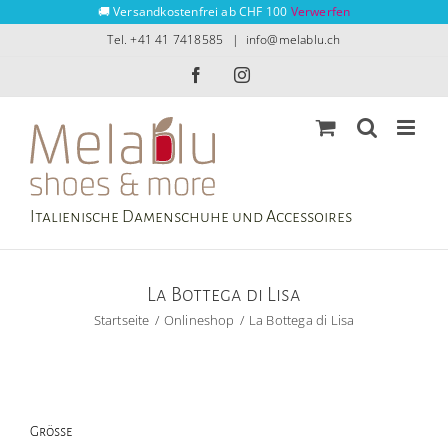
Zum
🚚 Versandkostenfrei ab CHF 100
Verwerfen
Inhalt
Tel. +41 41 7418585
|
info@melablu.ch
springen
Facebook
Instagram
Italienische Damenschuhe und Accessoires
La Bottega di Lisa
Startseite
Onlineshop
La Bottega di Lisa
Grösse
