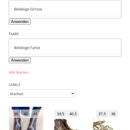
Anwenden
Farbe

Anwenden
Alle Marken
Labels
36
40
41
36,5
40,5
37,5
38