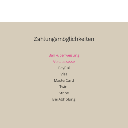
CHF279.00
CHF145.00.
CHF255.00
CHF120.00.
Zahlungsmöglichkeiten
Banküberweisung
Vorauskasse
PayPal
Visa
MasterCard
Twint
Stripe
Bei Abholung