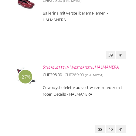
CHF
279.00
(inkl. MWSt)
Ballerina mit verstellbarem Riemen -
HALMANERA
39
41
Stiefelette im Westernstil HALMANERA
Ursprünglicher
Aktueller
CHF
398.00
CHF
289.00
(inkl. MWSt)
-27%
Preis
Preis
Cowboystiefelette aus schwarzem Leder mit
war:
ist:
roten Details - HALMANERA
CHF398.00
CHF289.00.
38
40
41