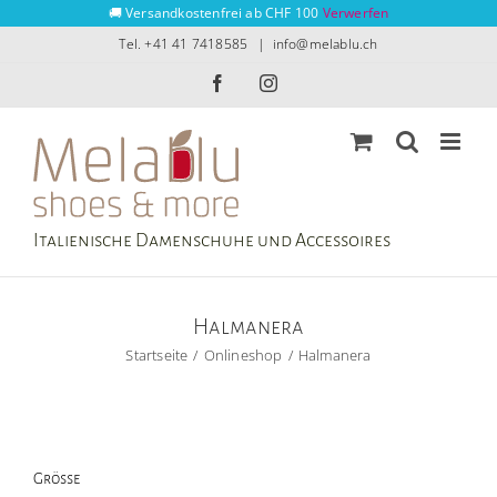
Zum
🚚 Versandkostenfrei ab CHF 100
Verwerfen
Inhalt
Tel. +41 41 7418585
|
info@melablu.ch
springen
Facebook
Instagram
Italienische Damenschuhe und Accessoires
Halmanera
Startseite
Onlineshop
Halmanera
Grösse
