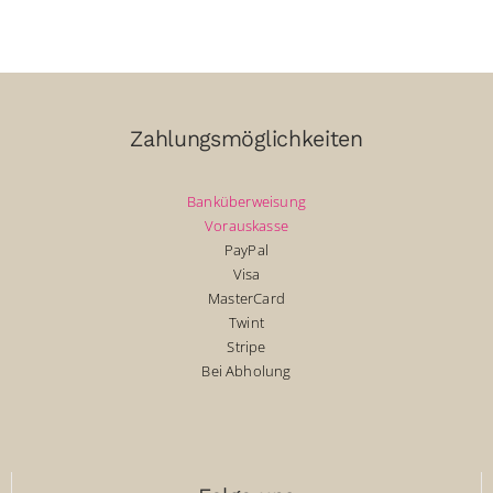
Zahlungsmöglichkeiten
Banküberweisung
Vorauskasse
PayPal
Visa
MasterCard
Twint
Stripe
Bei Abholung