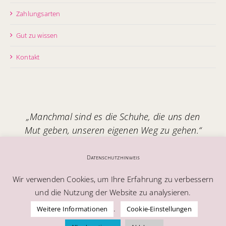
Zahlungsarten
Gut zu wissen
Kontakt
„Manchmal sind es die Schuhe, die uns den
Mut geben, unseren eigenen Weg zu gehen.“
Handgefertigt in Italien – mit Seele.
Datenschutzhinweis
Wir verwenden Cookies, um Ihre Erfahrung zu verbessern
und die Nutzung der Website zu analysieren.
.
Weitere Informationen
Cookie-Einstellungen
© Alle Rechte vorbehalten | Melablu AG