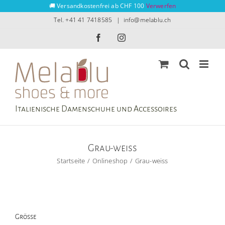
Zum
🚚 Versandkostenfrei ab CHF 100
Verwerfen
Inhalt
Tel. +41 41 7418585
|
info@melablu.ch
springen
Facebook
Instagram
Italienische Damenschuhe und Accessoires
Grau-weiss
Startseite
Onlineshop
Grau-weiss
Grösse
