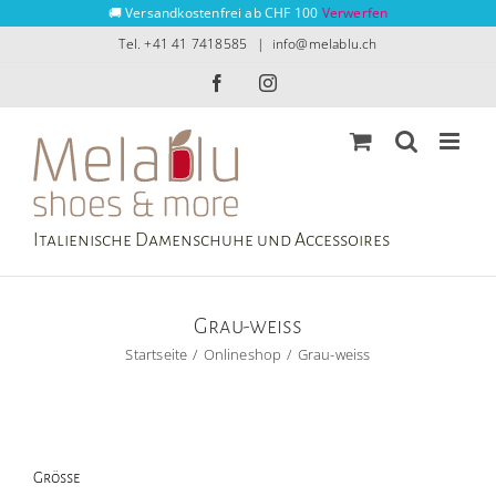
Zum
🚚 Versandkostenfrei ab CHF 100
Verwerfen
Inhalt
Tel. +41 41 7418585
|
info@melablu.ch
springen
Facebook
Instagram
Italienische Damenschuhe und Accessoires
Grau-weiss
Startseite
Onlineshop
Grau-weiss
Grösse
