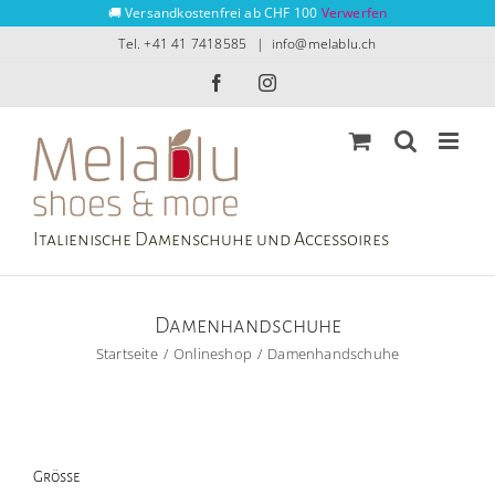
Zum
🚚 Versandkostenfrei ab CHF 100
Verwerfen
Inhalt
Tel. +41 41 7418585
|
info@melablu.ch
springen
Facebook
Instagram
Italienische Damenschuhe und Accessoires
Damenhandschuhe
Startseite
Onlineshop
Damenhandschuhe
Grösse
