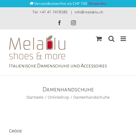
Zum
🚚 Versandkostenfrei ab CHF 100
Verwerfen
Inhalt
Tel. +41 41 7418585
|
info@melablu.ch
springen
Facebook
Instagram
Italienische Damenschuhe und Accessoires
Damenhandschuhe
Startseite
Onlineshop
Damenhandschuhe
Grösse
