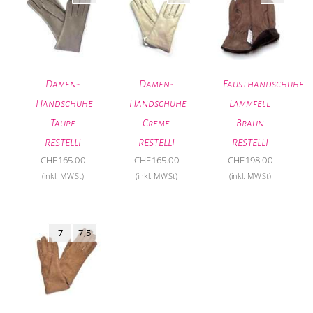
Damen-
Damen-
Fausthandschuhe
Handschuhe
Handschuhe
Lammfell
Taupe
Creme
Braun
RESTELLI
RESTELLI
RESTELLI
CHF
165.00
CHF
165.00
CHF
198.00
(inkl. MWSt)
(inkl. MWSt)
(inkl. MWSt)
7
7,5