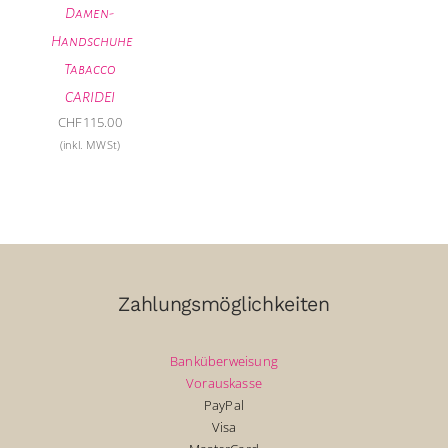
Damen-
Handschuhe
Tabacco
CARIDEI
CHF
115.00
(inkl. MWSt)
Zahlungsmöglichkeiten
Banküberweisung
Vorauskasse
PayPal
Visa