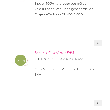
Slipper 100% naturgegerbtem Grau-
war:
ist:
Veloursleder - von Hand genäht mit San
CHF159.00
CHF105.00.
Crispino-Technik - PUNTO PIGRO
39
Sandale Curly Antik EHM
Ursprünglicher
Aktueller
CHF
159.00
CHF
105.00
(inkl. MWSt)
-34%
Preis
Preis
Curly-Sandale aus Veloursleder und Bast -
war:
ist:
EHM
CHF159.00
CHF105.00.
36