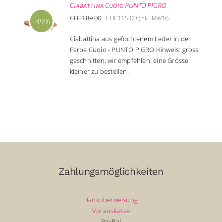
Ciabattina Cuoio PUNTO PIGRO
Ursprünglicher
Aktueller
CHF
189.00
CHF
115.00
(inkl. MWSt)
-39%
Preis
Preis
Ciabattina aus gefochtenem Leder in der
war:
ist:
Farbe Cuoio - PUNTO PIGRO Hinweis: gross
CHF189.00
CHF115.00.
geschnitten, wir empfehlen, eine Grösse
kleiner zu bestellen.
Zahlungsmöglichkeiten
Banküberweisung
Vorauskasse
PayPal