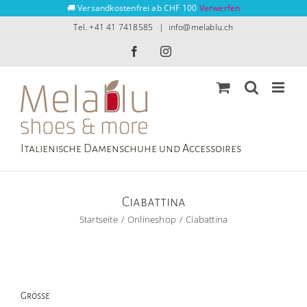
Zum
🚚 Versandkostenfrei ab CHF 100
Verwerfen
Inhalt
Tel. +41 41 7418585
|
info@melablu.ch
springen
Facebook
Instagram
Italienische Damenschuhe und Accessoires
Ciabattina
Startseite
Onlineshop
Ciabattina
Grösse
