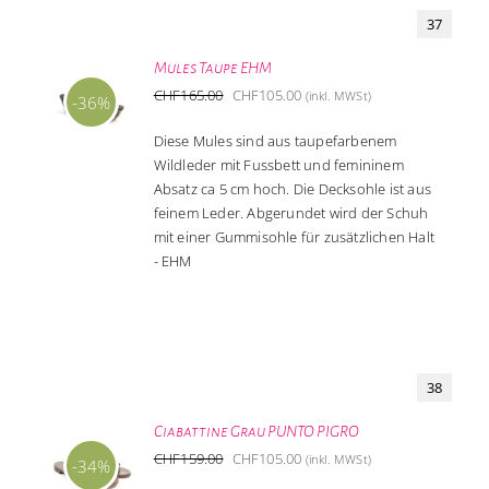
37
Mules Taupe EHM
Ursprünglicher
Aktueller
CHF
165.00
CHF
105.00
(inkl. MWSt)
-36%
Preis
Preis
Diese Mules sind aus taupefarbenem
war:
ist:
Wildleder mit Fussbett und femininem
CHF165.00
CHF105.00.
Absatz ca 5 cm hoch. Die Decksohle ist aus
feinem Leder. Abgerundet wird der Schuh
mit einer Gummisohle für zusätzlichen Halt
- EHM
38
Ciabattine Grau PUNTO PIGRO
Ursprünglicher
Aktueller
CHF
159.00
CHF
105.00
(inkl. MWSt)
-34%
Preis
Preis