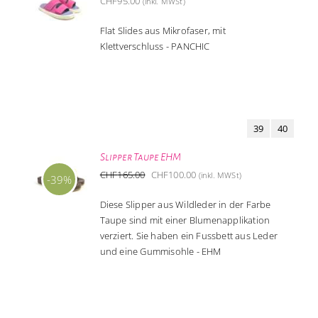
CHF
95.00
(inkl. MWSt)
Flat Slides aus Mikrofaser, mit
Klettverschluss - PANCHIC
39
40
Slipper Taupe EHM
Ursprünglicher
Aktueller
CHF
165.00
CHF
100.00
(inkl. MWSt)
-39%
Preis
Preis
Diese Slipper aus Wildleder in der Farbe
war:
ist:
Taupe sind mit einer Blumenapplikation
CHF165.00
CHF100.00.
verziert. Sie haben ein Fussbett aus Leder
und eine Gummisohle - EHM