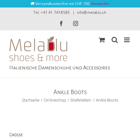
Zum
🚚 Versandkostenfrei ab CHF 100
Verwerfen
Inhalt
Tel. +41 41 7418585
|
info@melablu.ch
springen
Facebook
Instagram
Italienische Damenschuhe und Accessoires
Ankle Boots
Startseite
Onlineshop
Stiefeletten
Ankle Boots
Grösse
