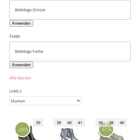
Anwenden
Farbe

Anwenden
Alle Marken
Labels
39
38
40
41
36
38
40
-38%
-61%