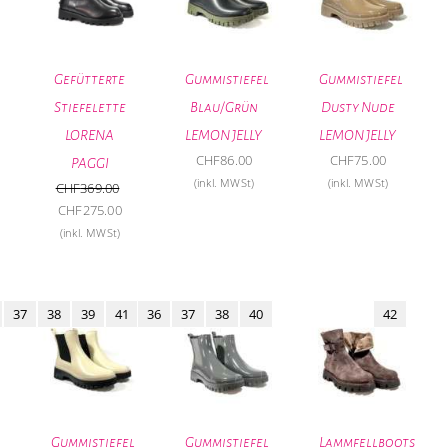
Gefütterte
Gummistiefel
Gummistiefel
Stiefelette
Blau/Grün
Dusty Nude
LORENA
LEMON JELLY
LEMON JELLY
CHF
86.00
CHF
75.00
PAGGI
(inkl. MWSt)
(inkl. MWSt)
CHF
369.00
Ursprünglicher
Aktueller
CHF
275.00
Preis
Preis
(inkl. MWSt)
war:
ist:
CHF369.00
CHF275.00.
37
38
39
41
36
37
38
40
42
Gummistiefel
Gummistiefel
Lammfellboots