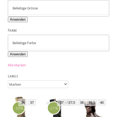
Anwenden
Farbe

Anwenden
Alle Marken
Labels
36
37
37
41
37,5
38
39,5
40
-39%
-21%