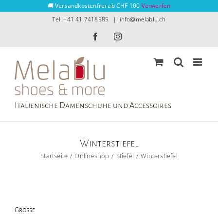
Zum
🚚 Versandkostenfrei ab CHF 100
Verwerfen
Inhalt
Tel. +41 41 7418585
|
info@melablu.ch
springen
Facebook
Instagram
Italienische Damenschuhe und Accessoires
Winterstiefel
Startseite
Onlineshop
Stiefel
Winterstiefel
Grösse
