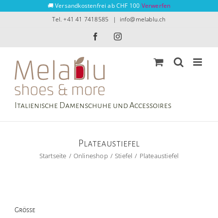
Zum
🚚 Versandkostenfrei ab CHF 100
Verwerfen
Inhalt
Tel. +41 41 7418585
|
info@melablu.ch
springen
Facebook
Instagram
Italienische Damenschuhe und Accessoires
Plateaustiefel
Startseite
Onlineshop
Stiefel
Plateaustiefel
Grösse
