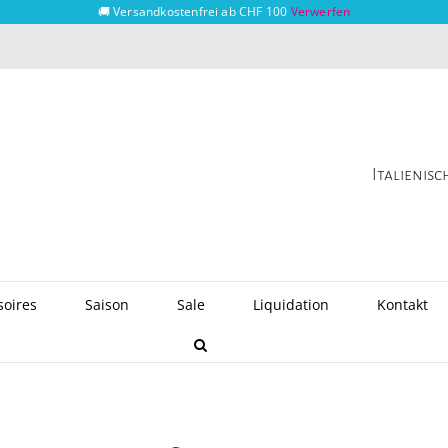
🚚 Versandkostenfrei ab CHF 100
Verwerfen
Italienis
soires
Saison
Sale
Liquidation
Kontakt