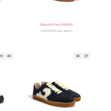
Sneaker Pink MAIMAI
CHF
259.00
(inkl. MWSt)
39
40
36
37