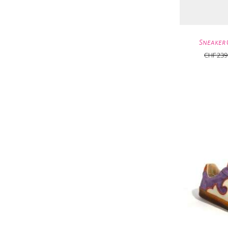
Sneaker 
CHF
239