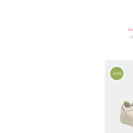
Sn
C
-44%