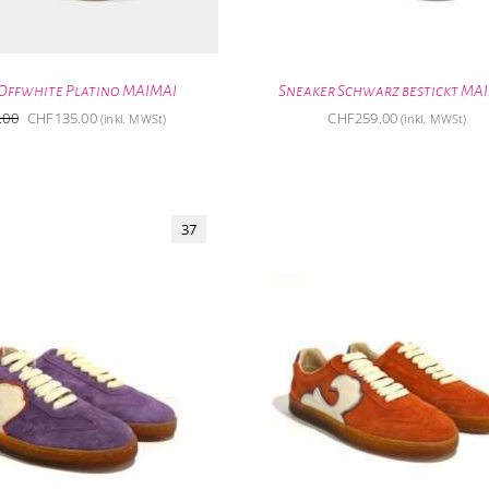
Offwhite Platino MAIMAI
Sneaker Schwarz bestickt MA
Ursprünglicher
Aktueller
.00
CHF
135.00
CHF
259.00
(inkl. MWSt)
(inkl. MWSt)
Preis
Preis
war:
ist:
CHF239.00
CHF135.00.
37