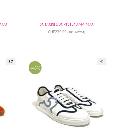
IMAI
Sneaker Dunkelblau MAIMAI
CHF
239.00
(inkl. MWSt)
37
41
-48%