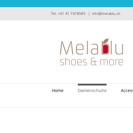
Zum
Inhalt
Tel. +41 41 7418585
|
info@melablu.ch
springen
Home
Damenschuhe
Acces