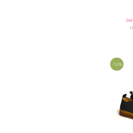
Sne
C
-16%