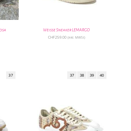
Rosa
Weisse Sneaker LEMARGO
CHF
259.00
(inkl. MWSt)
37
37
38
39
40