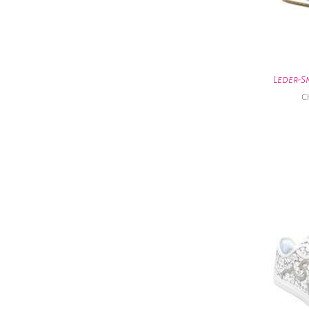
Leder-S
C