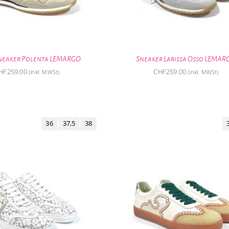
neaker Polenta LEMARGO
Sneaker Larissa Osso LEMAR
HF
259.00
CHF
259.00
(inkl. MWSt)
(inkl. MWSt)
36
37,5
38