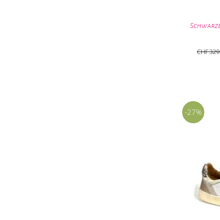
Schwarze
CHF
329
-27%