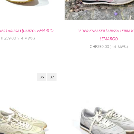
ker Larissa Quarzo LEMARGO
Leder-Sneaker Larissa Terra 
HF
259.00
(inkl. MWSt)
LEMARGO
CHF
259.00
(inkl. MWSt)
36
37