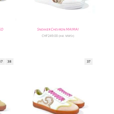
GO
Sneaker Chevron MAIMAI
CHF
249.00
(inkl. MWSt)
37
38
37