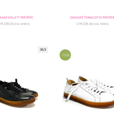
aker Violett MAIMAI
Sneaker Terracotta MAIMA
HF
239.00
CHF
239.00
(inkl. MWSt)
(inkl. MWSt)
36,5
-16%