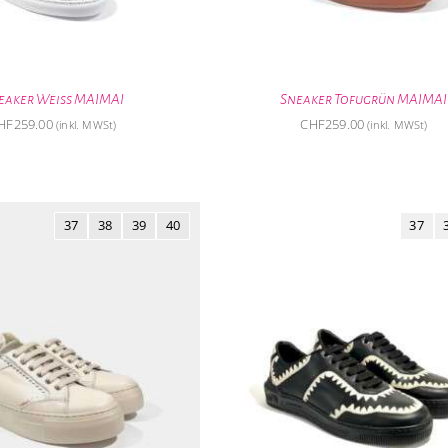
eaker Weiss MAIMAI
Sneaker Tofugrün MAIMAI
HF
259.00
CHF
259.00
(inkl. MWSt)
(inkl. MWSt)
37
38
39
40
37