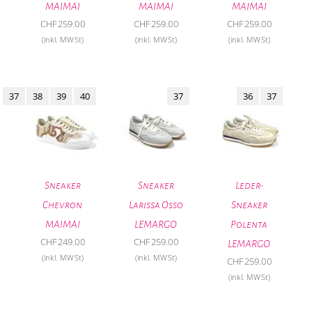
MAIMAI
MAIMAI
MAIMAI
CHF
259.00
CHF
259.00
CHF
259.00
(inkl. MWSt)
(inkl. MWSt)
(inkl. MWSt)
37
38
39
40
37
36
37
Sneaker
Sneaker
Leder-
Chevron
Larissa Osso
Sneaker
MAIMAI
LEMARGO
Polenta
CHF
249.00
CHF
259.00
LEMARGO
(inkl. MWSt)
(inkl. MWSt)
CHF
259.00
(inkl. MWSt)