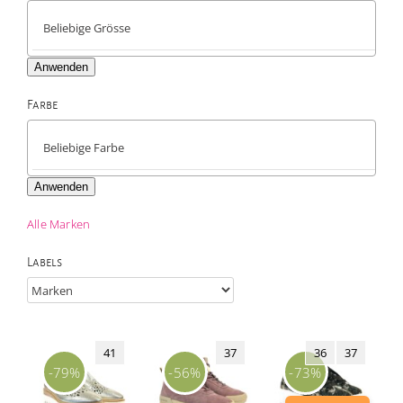
Anwenden
Farbe

Anwenden
Alle Marken
Labels
41
37
36
37
-79%
-56%
-73%