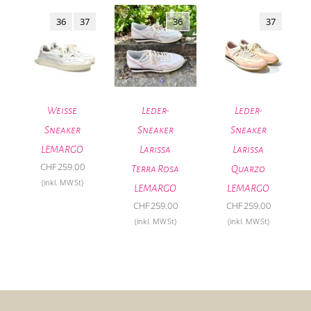
36
37
36
37
Weisse
Leder-
Leder-
Sneaker
Sneaker
Sneaker
LEMARGO
Larissa
Larissa
CHF
259.00
Terra Rosa
Quarzo
(inkl. MWSt)
LEMARGO
LEMARGO
CHF
259.00
CHF
259.00
(inkl. MWSt)
(inkl. MWSt)