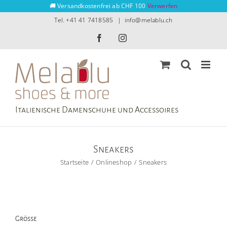
Zum
🚚 Versandkostenfrei ab CHF 100
Verwerfen
Inhalt
Tel. +41 41 7418585
|
info@melablu.ch
springen
Facebook
Instagram
Italienische Damenschuhe und Accessoires
Sneakers
Startseite
Onlineshop
Sneakers
Grösse
