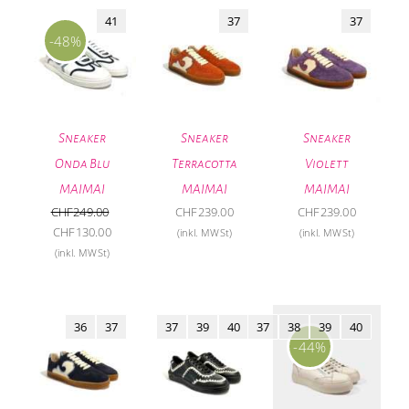
41
37
37
-48%
Sneaker
Sneaker
Sneaker
Onda Blu
Terracotta
Violett
MAIMAI
MAIMAI
MAIMAI
CHF
249.00
CHF
239.00
CHF
239.00
Ursprünglicher
Aktueller
CHF
130.00
(inkl. MWSt)
(inkl. MWSt)
Preis
Preis
(inkl. MWSt)
war:
ist:
CHF249.00
CHF130.00.
36
37
37
39
40
37
38
39
40
-44%