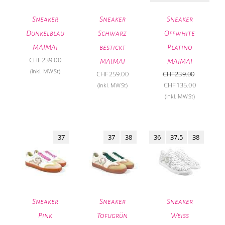
Sneaker
Sneaker
Sneaker
Dunkelblau
Schwarz
Offwhite
MAIMAI
bestickt
Platino
CHF
239.00
MAIMAI
MAIMAI
(inkl. MWSt)
CHF
259.00
CHF
239.00
Ursprünglicher
Aktueller
CHF
135.00
(inkl. MWSt)
Preis
Preis
(inkl. MWSt)
war:
ist:
CHF239.00
CHF135.0
37
37
38
36
37,5
38
Sneaker
Sneaker
Sneaker
Pink
Tofugrün
Weiss