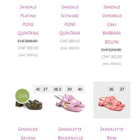
Sandale
Sandale
Sandale
Platino
Schwarz
Vaporous
PONS
PONS
Gray
QUINTANA
QUINTANA
BARBARA
CHF
298.00
CHF
289.00
BELLINI
Ursprünglicher
Aktueller
CHF
189.00
(inkl. MWSt)
CHF
229.00
Preis
Preis
(inkl. MWSt)
Ursprünglicher
Aktueller
CHF
165.00
war:
ist:
Preis
Preis
(inkl. MWSt)
CHF298.00
CHF189.00.
war:
ist:
CHF229.00
CHF165.0
40
37
38,5
39
40
36
37
-36%
Sandalen
Sandalette
Sandalette
Savana
Bouganville
Rosa