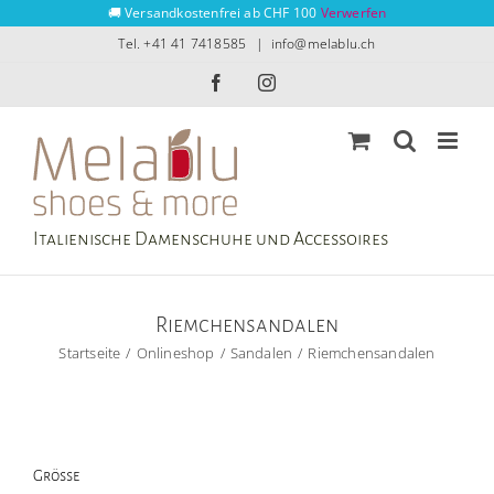
Zum
🚚 Versandkostenfrei ab CHF 100
Verwerfen
Inhalt
Tel. +41 41 7418585
|
info@melablu.ch
springen
Facebook
Instagram
Italienische Damenschuhe und Accessoires
Riemchensandalen
Startseite
Onlineshop
Sandalen
Riemchensandalen
Grösse
