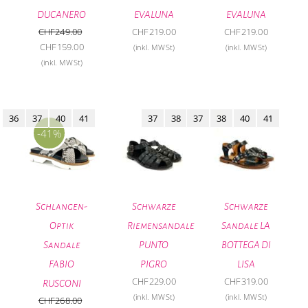
DUCANERO
EVALUNA
EVALUNA
CHF
249.00
CHF
219.00
CHF
219.00
Ursprünglicher
Aktueller
CHF
159.00
(inkl. MWSt)
(inkl. MWSt)
Preis
Preis
(inkl. MWSt)
war:
ist:
CHF249.00
CHF159.00.
36
37
40
41
37
38
37
38
40
41
-41%
Schlangen-
Schwarze
Schwarze
Optik
Riemensandale
Sandale LA
Sandale
PUNTO
BOTTEGA DI
FABIO
PIGRO
LISA
CHF
229.00
CHF
319.00
RUSCONI
(inkl. MWSt)
(inkl. MWSt)
CHF
268.00