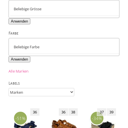
Anwenden
Farbe

Anwenden
Alle Marken
Labels
36
36
38
37
39
-51%
-34%