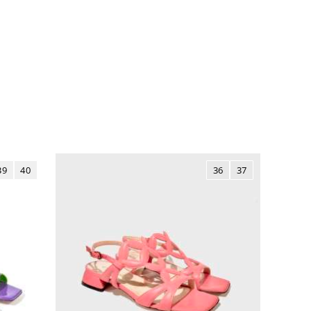
39
40
36
37