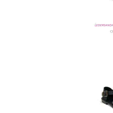
Ledersandal
C