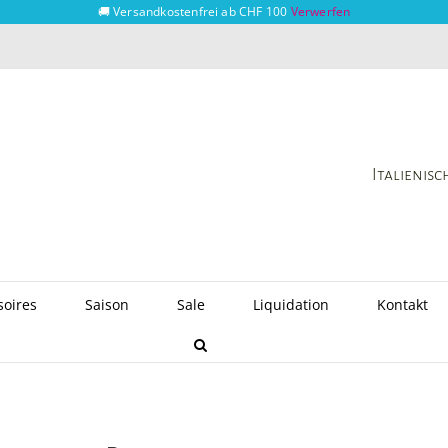
🚚 Versandkostenfrei ab CHF 100
Verwerfen
Italienis
soires
Saison
Sale
Liquidation
Kontakt