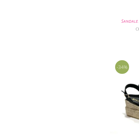
Sandale
C
-34%