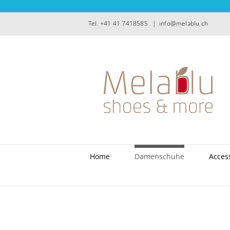
Zum
Inhalt
Tel. +41 41 7418585
|
info@melablu.ch
springen
Home
Damenschuhe
Acces