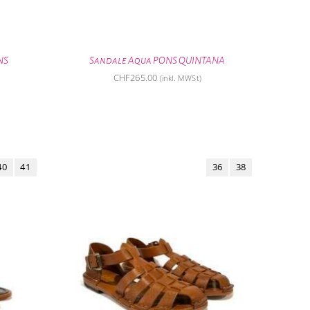
NS
Sandale Aqua PONS QUINTANA
CHF
265.00
(inkl. MWSt)
40
41
36
38