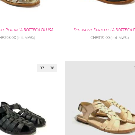
e Platin LA BOTTEGA DI LISA
Schwarze Sandale LA BOTTEGA D
HF
298.00
CHF
319.00
(inkl. MWSt)
(inkl. MWSt)
37
38