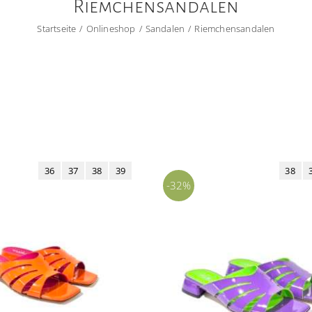
Riemchensandalen
Startseite
Onlineshop
Sandalen
Riemchensandalen
36
37
38
39
38
-32%