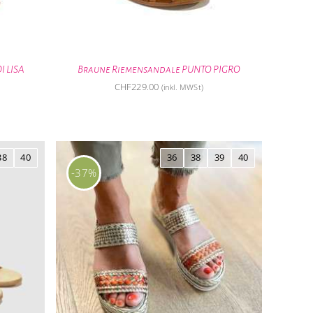
I LISA
Braune Riemensandale PUNTO PIGRO
CHF
229.00
(inkl. MWSt)
38
40
36
38
39
40
-37%