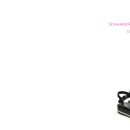
Schwarze 
C