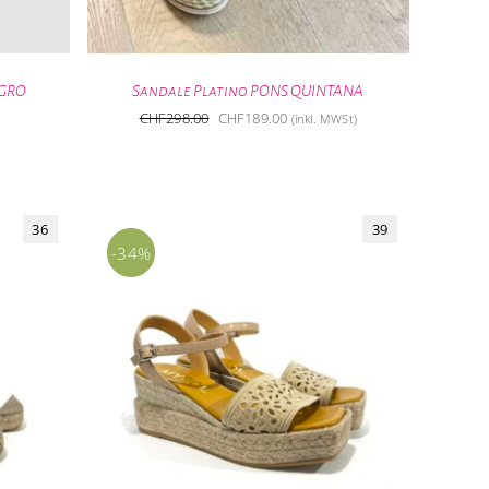
IGRO
Sandale Platino PONS QUINTANA
Ursprünglicher
Aktueller
CHF
298.00
CHF
189.00
(inkl. MWSt)
Preis
Preis
war:
ist:
CHF298.00
CHF189.00.
36
39
-34%