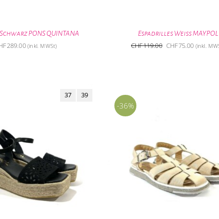
 Schwarz PONS QUINTANA
Espadrilles Weiss MAYPOL
Ursprünglicher
Aktuelle
HF
289.00
CHF
119.00
CHF
75.00
(inkl. MWSt)
(inkl. MW
Preis
Preis
war:
ist:
CHF119.00
CHF75.0
37
39
-36%