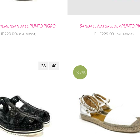
Riemensandale PUNTO PIGRO
Sandale Naturleder PUNTO P
HF
229.00
CHF
229.00
(inkl. MWSt)
(inkl. MWSt)
38
40
-37%