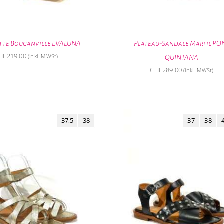
tte Bouganville EVALUNA
Plateau-Sandale Marfil PO
HF
219.00
(inkl. MWSt)
QUINTANA
CHF
289.00
(inkl. MWSt)
37,5
38
37
38