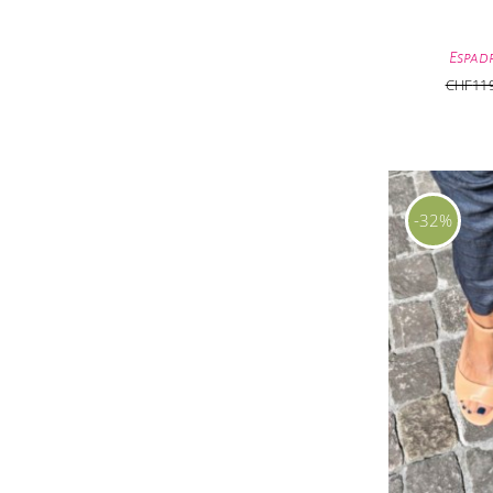
Espad
CHF
11
-32%