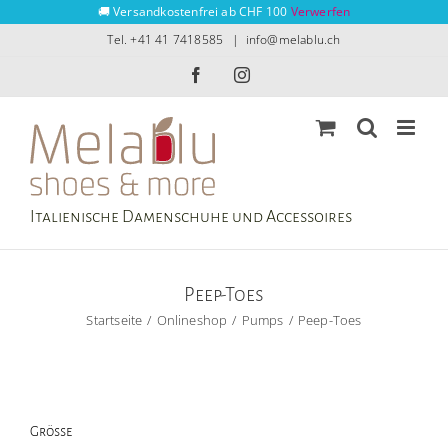
Zum
🚚 Versandkostenfrei ab CHF 100
Verwerfen
Inhalt
Tel. +41 41 7418585
|
info@melablu.ch
springen
Facebook
Instagram
Italienische Damenschuhe und Accessoires
Peep-Toes
Startseite
Onlineshop
Pumps
Peep-Toes
Grösse
