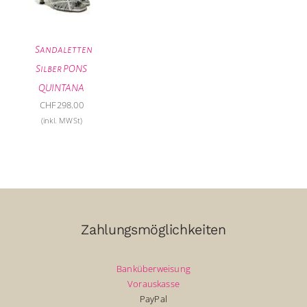
Sandaletten
Silber PONS
QUINTANA
CHF
298.00
(inkl. MWSt)
Zahlungsmöglichkeiten
Banküberweisung
Vorauskasse
PayPal