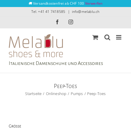
Zum
🚚 Versandkostenfrei ab CHF 100
Verwerfen
Inhalt
Tel. +41 41 7418585
|
info@melablu.ch
springen
Facebook
Instagram
Italienische Damenschuhe und Accessoires
Peep-Toes
Startseite
Onlineshop
Pumps
Peep-Toes
Grösse
