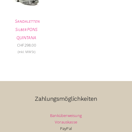
Sandaletten
Silber PONS
QUINTANA
CHF
298.00
(inkl. MWSt)
Zahlungsmöglichkeiten
Banküberweisung
Vorauskasse
PayPal